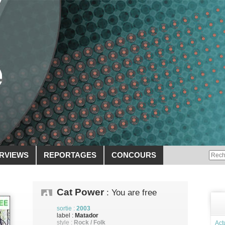
ERVIEWS
REPORTAGES
CONCOURS
Cat Power
: You are free
sortie :
2003
label :
Matador
style :
Rock / Folk
Act