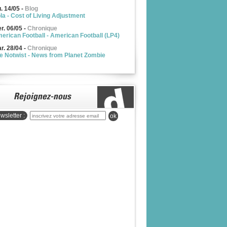
u. 14/05
-
Blog
la - Cost of Living Adjustment
r. 06/05
-
Chronique
erican Football - American Football (LP4)
r. 28/04
-
Chronique
e Notwist - News from Planet Zombie
wsletter :
ok