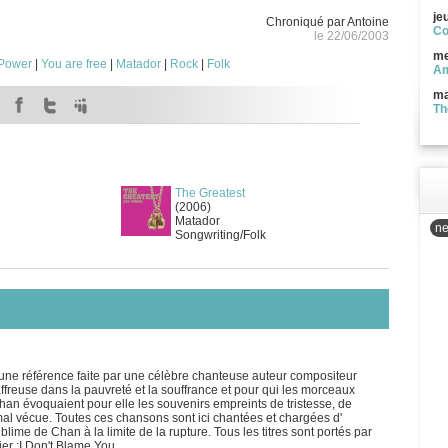
je
Chroniqué par Antoine
Co
le 22/06/2003
me
 Power
|
You are free
|
Matador
|
Rock
|
Folk
Am
ma
Th
The Greatest
(2006)
Matador
ne
Songwriting/Folk
ne référence faite par une célèbre chanteuse auteur compositeur
freuse dans la pauvreté et la souffrance et pour qui les morceaux
an évoquaient pour elle les souvenirs empreints de tristesse, de
mal vécue. Toutes ces chansons sont ici chantées et chargées d'
blime de Chan à la limite de la rupture. Tous les titres sont portés par
er :I Don't Blame You