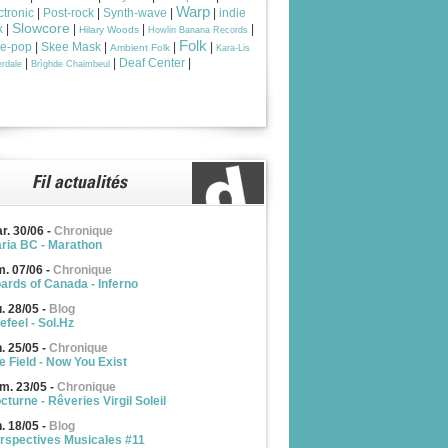
Warp
ctronic
|
Post-rock
|
Synth-wave
|
|
indie
Slowcore
k
|
|
|
|
Hilary Woods
Howlin Banana Records
Folk
ie-pop
|
Skee Mask
|
|
|
Ambient Folk
Kara-Lis
|
|
Deaf Center
|
rdale
Brìghde Chaimbeul
r. 30/06
-
Chronique
ria BC - Marathon
m. 07/06
-
Chronique
ards of Canada - Inferno
u. 28/05
-
Blog
efeel - Sol.Hz
n. 25/05
-
Chronique
e Field - Now You Exist
m. 23/05
-
Chronique
cturne - Rêveries Virgil Soleil
n. 18/05
-
Blog
rspectives Musicales #11