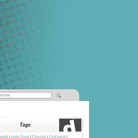
ualité
|
Indie-Rock
|
Playlists
|
Post-punk
|