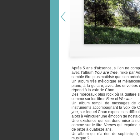
Après 5 ans d’absence, si l’on ne comp
avec l’album
You are free
, mixé par A
semble être plus maîtrisé que son préc
Un album très mélodique et mélancoliq
piano, à la guitare, avec des envolées 
répond à la voix de Chan,
Des morceaux plus rock où la guitare sè
comme sur les titres
Free
et
We war
.
Un album rempli de messages de dé
instruments accompagnant la voix de C
you
, sur lequel Chan expose ses difficul
alors à véhiculer une émotion de nostalg
Une existence qui est donc mise à nu,
comme sur le titre
Names
qui exprime d
de onze à quatorze ans.
Un album qui n’a rien de sophistiqué, 
musique ?