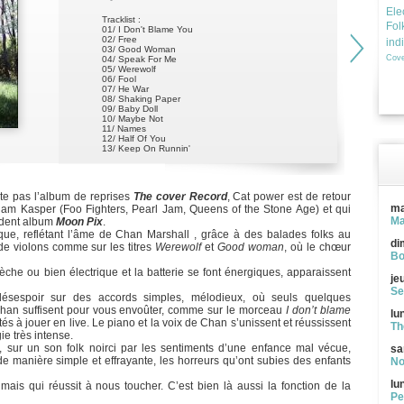
Ele
Tracklist :
Fol
01/ I Don't Blame You
02/ Free
ind
03/ Good Woman
Cove
04/ Speak For Me
05/ Werewolf
06/ Fool
07/ He War
08/ Shaking Paper
09/ Baby Doll
10/ Maybe Not
11/ Names
12/ Half Of You
13/ Keep On Runnin'
14/ Evolution
te pas l’album de reprises
The cover Record
, Cat power est de retour
ma
dam Kasper (Foo Fighters, Pearl Jam, Queens of the Stone Age) et qui
Ma
édent album
Moon Pix
.
ue, reflétant l’âme de Chan Marshall , grâce à des balades folks au
di
de violons comme sur les titres
Werewolf
et
Good woman
, où le chœur
Bo
che ou bien électrique et la batterie se font énergiques, apparaissent
je
Se
sespoir sur des accords simples, mélodieux, où seuls quelques
han suffisent pour vous envoûter, comme sur le morceau
I don’t blame
lu
tés à jouer en live. Le piano et la voix de Chan s’unissent et réussissent
Th
ie très intense.
 sur un son folk noirci par les sentiments d’une enfance mal vécue,
sa
e manière simple et effrayante, les horreurs qu’ont subies des enfants
No
lu
mais qui réussit à nous toucher. C’est bien là aussi la fonction de la
Pe