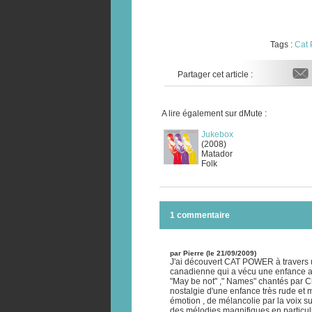
Tags :
Cat
Partager cet article :
A lire également sur dMute :
Jukebox
(2008)
Matador
Folk
1 commentaire
par Pierre (le 21/09/2009)
J'ai découvert CAT POWER à travers u
canadienne qui a vécu une enfance af
"May be not" ," Names" chantés par Ch
nostalgie d'une enfance très rude et 
émotion , de mélancolie par la voix su
des mélodies magnifiques en particuli