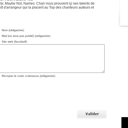
r, Maybe Not, Names. Chan nous prouvent içi ses talents de
oît d'arrangeur qui la placent au Top des chanteurs auteurs et
Nom (obligatoire)
Mail (ne sera pas publié) (obligatoire)
Site web (facultatif)
Recopier le code ci-dessous (obligatoire)