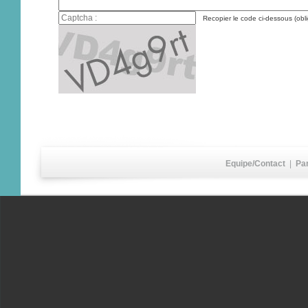
Recopier le code ci-dessous (obli
Equipe/Contact
|
Pa