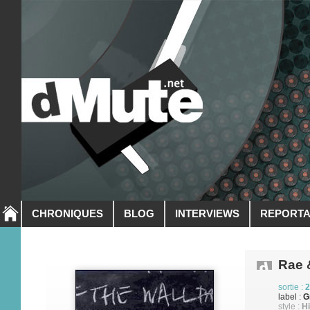
CHRONIQUES
BLOG
INTERVIEWS
REPORT
Rae 
sortie :
2
label :
G
style :
H