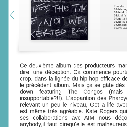
Tracklist :
01/blazin
02/hold u
03/it ain'
04/get a 
05/not ju
06/trailin
07/vai viv
Ce deuxième album des producteurs mancu
dire, une déception. Ca commence pourta
crop, dans la lignée du hip hop efficace d
le précédent album. Mais ça se gâte dès l
down featuring The Congos (mais 
insupportable?!!). L'apparition des Pharcyd
relevant un peu le niveau, Get a life a
est même très agréable. Kate Rogers qui
ses collaborations avc AIM nous déço
anybody,il faut direqu'elle est malheur