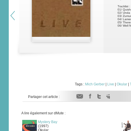
Tracklist :
01/ Quis
02/ Unda
03/ Zumu
04/ Lame
05/ There
06/ Well 
Tags :
Mich Gerber
|
Live
|
Okular
|
Partager cet article :
A lire également sur dMute :
Mystery Bay
(1997)
Okular