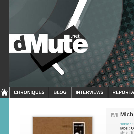
CHRONIQUES
BLOG
INTERVIEWS
REPORT
Mich
sortie :
1
label :
O
style :
Tr