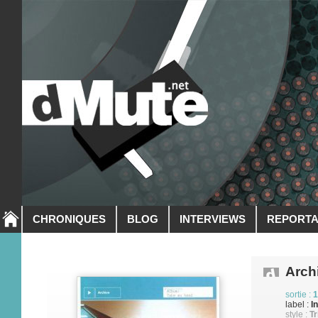
CHRONIQUES
BLOG
INTERVIEWS
REPORT
Arch
sortie :
1
label :
I
style :
Tr