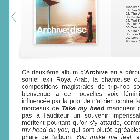
Tracklist :
01/ You 
02/ The 
03/ Broth
04/ Well 
05/ The P
06/ Wom
07/ Cloud
08/ Take
09/ Love
10/ Rest
Ce deuxième album d'
Archive
en a dérou
sortie: exit Roya Arab, la chanteuse qu
compositions magistrales de trip-hop
bienvenue à de nouvelles voix fémi
influencée par la pop. Je n'ai rien contre l
morceaux de
Take my head
manquent d'o
pas à l'auditeur un souvenir impériss
méritent pourtant qu'on s'y attarde, co
my head on you
, qui sont plutôt agréabl
phare de l'album,
You make me feel
, 