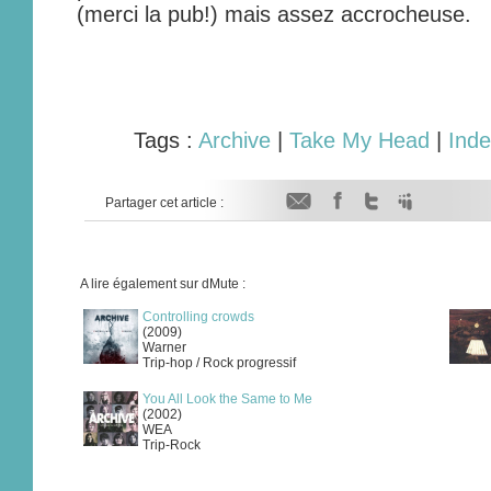
(merci la pub!) mais assez accrocheuse.
Tags :
Archive
|
Take My Head
|
Inde
Partager cet article :
A lire également sur dMute :
Controlling crowds
(2009)
Warner
Trip-hop / Rock progressif
You All Look the Same to Me
(2002)
WEA
Trip-Rock