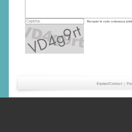
Recopier le code ci-dessous (obli
Equipe/Contact
|
Pa