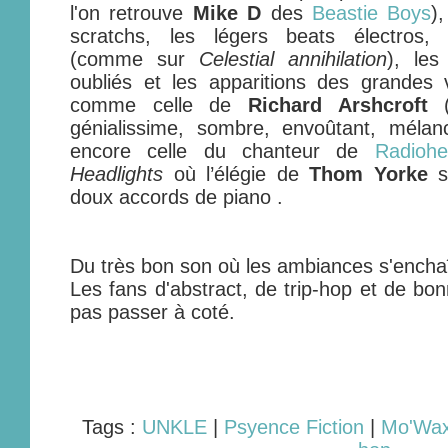
l'on retrouve
Mike D
des
Beastie Boys
)
scratchs, les légers beats électros, 
(comme sur
Celestial annihilation
), les
oubliés et les apparitions des grandes 
comme celle de
Richard Arshcroft
génialissime, sombre, envoûtant, méla
encore celle du chanteur de
Radioh
Headlights
où l’élégie de
Thom Yorke
s
doux accords de piano .
Du très bon son où les ambiances s'enchaî
Les fans d'abstract, de trip-hop et de b
pas passer à coté.
Tags :
UNKLE
|
Psyence Fiction
|
Mo'Wa