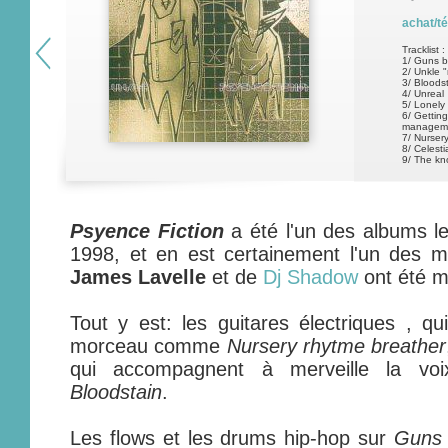
achat/t
Tracklist :
1/ Guns b
2/ Unkle "
3/ Bloods
4/ Unreal
5/ Lonely
6/ Getting
managem
7/ Nurser
8/ Celesti
9/ The kn
Psyence Fiction
a été l'un des albums le
1998, et en est certainement l'un des mei
James Lavelle
et de
Dj Shadow
ont été m
Tout y est: les guitares électriques , qu
morceau comme
Nursery rhytme breather
qui accompagnent à merveille la vo
Bloodstain
.
Les flows et les drums hip-hop sur
Guns 