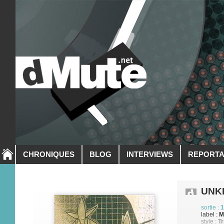
CHRONIQUES
BLOG
INTERVIEWS
REPORT
UNK
sortie :
1
label :
M
style :
Tr