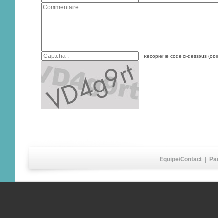
Recopier le code ci-dessous (obli
Equipe/Contact
|
Pa