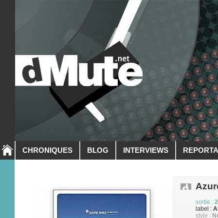
CHRONIQUES
BLOG
INTERVIEWS
REPORT
Azur
sortie :
2
label :
A
style :
No