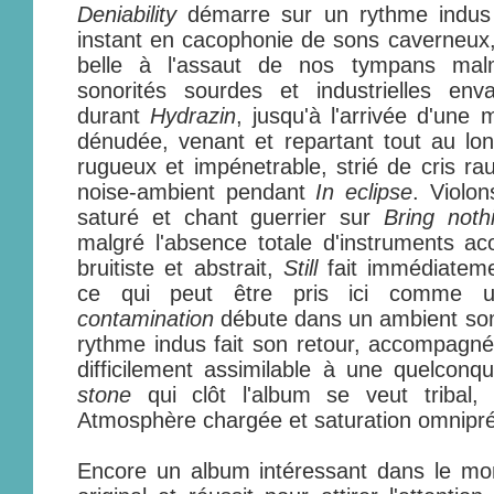
Deniability
démarre sur un rythme indus
instant en cacophonie de sons caverneux, 
belle à l'assaut de nos tympans ma
sonorités sourdes et industrielles env
durant
Hydrazin
, jusqu'à l'arrivée d'une 
dénudée, venant et repartant tout au l
rugueux et impénetrable, strié de cris r
noise-ambient pendant
In eclipse
. Violo
saturé et chant guerrier sur
Bring noth
malgré l'absence totale d'instruments a
bruitiste et abstrait,
Still
fait immédiatem
ce qui peut être pris ici comme 
contamination
débute dans un ambient somb
rythme indus fait son retour, accompagn
difficilement assimilable à une quelcon
stone
qui clôt l'album se veut tribal, v
Atmosphère chargée et saturation omnipr
Encore un album intéressant dans le mon