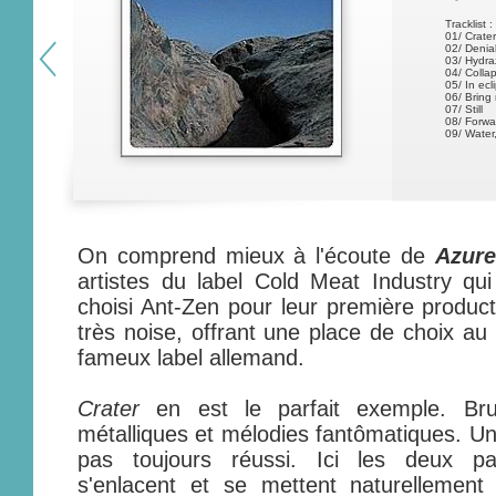
Tracklist :
01/ Crater
02/ Deniab
03/ Hydra
04/ Colla
05/ In ecl
06/ Bring
07/ Still
08/ Forwa
09/ Water,
On comprend mieux à l'écoute de
Azure
artistes du label Cold Meat Industry qu
choisi Ant-Zen pour leur première product
très noise, offrant une place de choix au
fameux label allemand.
Crater
en est le parfait exemple. Brui
métalliques et mélodies fantômatiques. Un
pas toujours réussi. Ici les deux par
s'enlacent et se mettent naturellement