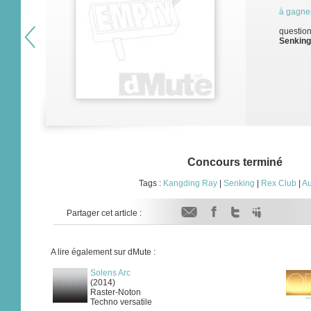
à gagne
question
Senking
Concours terminé
Tags :
Kangding Ray
|
Senking
|
Rex Club
|
Au
Partager cet article :
A lire également sur dMute :
Solens Arc
(2014)
Raster-Noton
Techno versatile