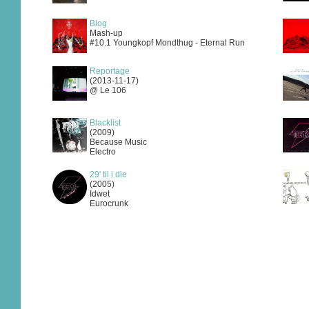
Blog
Mash-up
#10.1 Youngkopf Mondthug - Eternal Run
Reportage
(2013-11-17)
@ Le 106
Blacklist
(2009)
Because Music
Electro
29' til i die
(2005)
Idwet
Eurocrunk