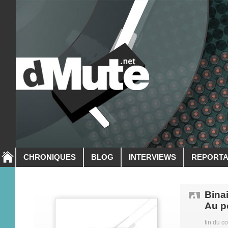
CHRONIQUES
BLOG
INTERVIEWS
REPORT
Binai
Au po
fin du c