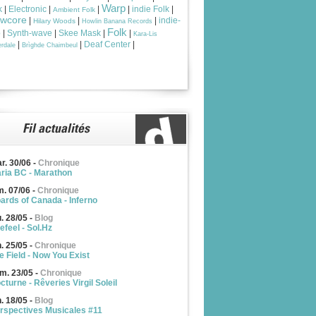
Warp
k
|
Electronic
|
|
|
indie Folk
|
Ambient Folk
owcore
|
|
|
indie-
Hilary Woods
Howlin Banana Records
Folk
p
|
Synth-wave
|
Skee Mask
|
|
Kara-Lis
|
|
Deaf Center
|
rdale
Brìghde Chaimbeul
r. 30/06
-
Chronique
ria BC - Marathon
m. 07/06
-
Chronique
ards of Canada - Inferno
u. 28/05
-
Blog
efeel - Sol.Hz
n. 25/05
-
Chronique
e Field - Now You Exist
m. 23/05
-
Chronique
cturne - Rêveries Virgil Soleil
n. 18/05
-
Blog
rspectives Musicales #11