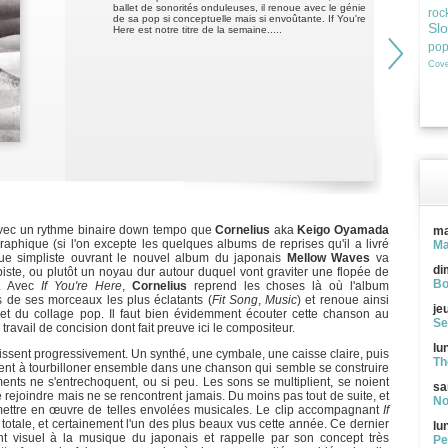
ballet de sonorités onduleuses, il renoue avec le génie
roc
de sa pop si conceptuelle mais si envoûtante. If You're
Sl
Here est notre titre de la semaine.....
po
Cove
t avec un rythme binaire down tempo que
Cornelius
aka
Keigo Oyamada
ma
raphique (si l'on excepte les quelques albums de reprises qu'il a livré
Ma
que simpliste ouvrant le nouvel album du japonais
Mellow Waves
va
di
iste, ou plutôt un noyau dur autour duquel vont graviter une flopée de
Bo
. Avec
If You're Here
,
Cornelius
reprend les choses là où l'album
s de ses morceaux les plus éclatants (
Fit Song
,
Music
) et renoue ainsi
je
t du collage pop. Il faut bien évidemment écouter cette chanson au
Se
avail de concision dont fait preuve ici le compositeur.
lu
ssent progressivement. Un synthé, une cymbale, une caisse claire, puis
Th
ettent à tourbilloner ensemble dans une chanson qui semble se construire
ts ne s'entrechoquent, ou si peu. Les sons se multiplient, se noient
sa
e rejoindre mais ne se rencontrent jamais. Du moins pas tout de suite, et
No
ettre en œuvre de telles envolées musicales. Le clip accompagnant
If
totale, et certainement l'un des plus beaux vus cette année. Ce dernier
lu
visuel à la musique du japonais et rappelle par son concept très
Pe