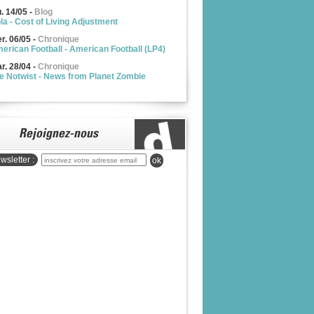
u. 14/05
-
Blog
la - Cost of Living Adjustment
r. 06/05
-
Chronique
erican Football - American Football (LP4)
r. 28/04
-
Chronique
e Notwist - News from Planet Zombie
wsletter :
ok