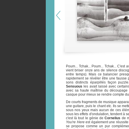
Poum... Tchak... Poum... Tchak... C'es
vient briser onze ans de silence discog
entre temps). Mais ce balancier pres
rapidement se révéler être une fausse p
sons distincts éparpillés façon puzzle
Sensuous
les avait laissé avec certain
avec sa haute maîtrise du découpage e
casque pour mieux se rendre compte du tr
De courts fragments de musique apparai
une guitare, puis le chant etc. Ils se m
sous nos yeux mais aucun de ces élémen
sous les effets d'ondulation, tendent à s
c'est là tout le génie de
Cornelius
de m
You're Here
est également une réussite 
se propose comme un pur complément 