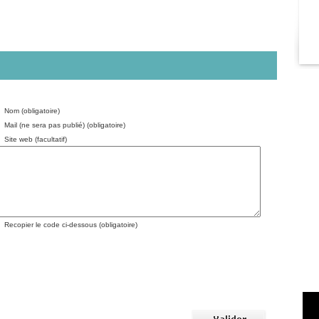
Nom (obligatoire)
Mail (ne sera pas publié) (obligatoire)
Site web (facultatif)
Recopier le code ci-dessous (obligatoire)