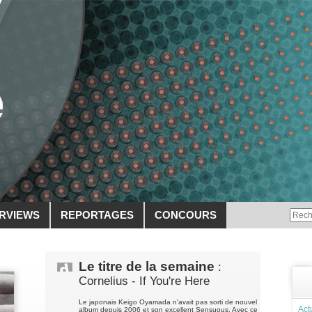
ERVIEWS
REPORTAGES
CONCOURS
Le titre de la semaine
:
Cornelius - If You're Here
Le japonais Keigo Oyamada n'avait pas sorti de nouvel
Act
album depuis 2006 et son excellent Sensuous, Avec ce