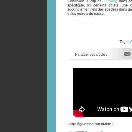
Gondryien le clip de
Fit Song
dans cet
spécifique. Ici certains objets (une
succinctement tels des spectres dans u
et les regrets du passé.
Tags :
C
Partager cet article :
A lire également sur dMute :