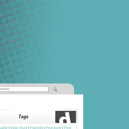
ualité
|
Indie-Rock
|
Playlists
|
Post-punk
|
Post-