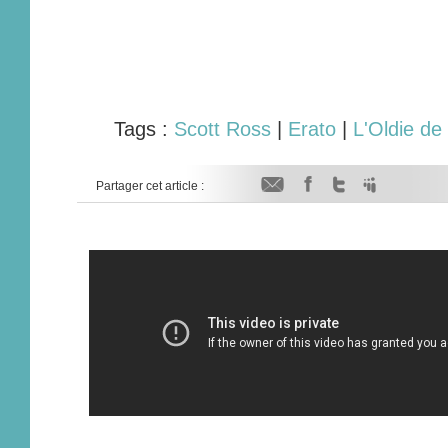
Tags :
Scott Ross
|
Erato
|
L'Oldie de
Partager cet article :