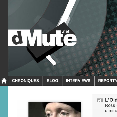
CHRONIQUES
BLOG
INTERVIEWS
REPORT
L'Ol
Ross 
d min