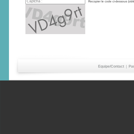
Recopier le code ci-dessous (obli
Equipe/Contact
|
Pa