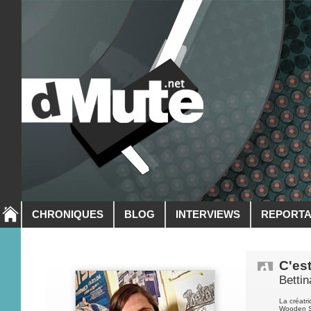
CHRONIQUES
BLOG
INTERVIEWS
REPORT
C'es
Bettin
La créatri
Wooden Sh