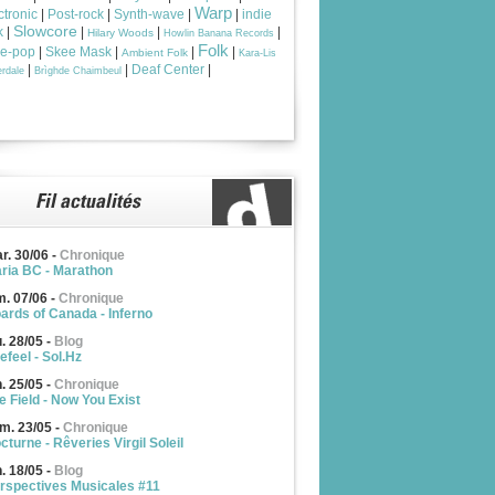
Warp
ctronic
|
Post-rock
|
Synth-wave
|
|
indie
Slowcore
k
|
|
|
|
Hilary Woods
Howlin Banana Records
Folk
ie-pop
|
Skee Mask
|
|
|
Ambient Folk
Kara-Lis
|
|
Deaf Center
|
rdale
Brìghde Chaimbeul
r. 30/06
-
Chronique
ria BC - Marathon
m. 07/06
-
Chronique
ards of Canada - Inferno
u. 28/05
-
Blog
efeel - Sol.Hz
n. 25/05
-
Chronique
e Field - Now You Exist
m. 23/05
-
Chronique
cturne - Rêveries Virgil Soleil
n. 18/05
-
Blog
rspectives Musicales #11