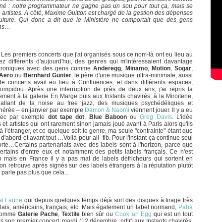
viné : notre programmateur ne gagne pas un sou pour tout ça, mais se
s artistes. A côté, Maxime Guitton est chargé de la gestion des dépenses
ulture. Qui donc a dit que le Ministère ne comportait que des gens
ons…
s. Les premiers concerts que j'ai organisés sous ce nom-là ont eu lieu au
 différents d'aujourd'hui, des genres qui m'intéressaient davantage
ectroniques avec des gens comme
Anderegg
,
Minamo
,
Motion
,
Sogar
,
Aero
ou
Bernhard Günter
, le père d'une musique ultra-minimale, aussi
de concerts avait eu lieu à Confluences, et dans différents espaces,
ompidou. Après une interruption de près de deux ans, j'ai repris la
ent à la galerie En Marge puis aux Instants chavirés, à la Miroiterie,
allant de la noise au free jazz, des musiques psychédéliques et
éthérée – en janvier par exemple
Damon & Naomi
viennent jouer. Il y a eu
vec par exemple
dot tape dot
,
Blue Baboon
ou
Greg Davis
. L'idée
 et artistes qui ont rarement sinon jamais joué avant à Paris alors qu'ils
 l'étranger, et ce quelque soit le genre, ma seule "contrainte" étant que
abord et avant tout …Voilà pour ali_fib. Pour l'instant ça continue seul
orte…Certains partenariats avec des labels sont à l'horizon, parce que
certains d'entre eux et notamment des petits labels français. Ce n'est
 mais en France il y a pas mal de labels défricheurs qui sortent en
on retrouve après signés sur des labels étrangers à la réputation plutôt
parle pas plus que cela...
al Faune
qui depuis quelques temps déjà sort des disques à tirage très
 anglais, américains, français, etc. Mais également un label normand,
Paha
 comme
Galerie Pache
,
Textile
bien sûr ou
Cook an Egg
qui est un tout
rs son premier concert, mardi (12 décembre, ndlr) aux Instants chavirés,