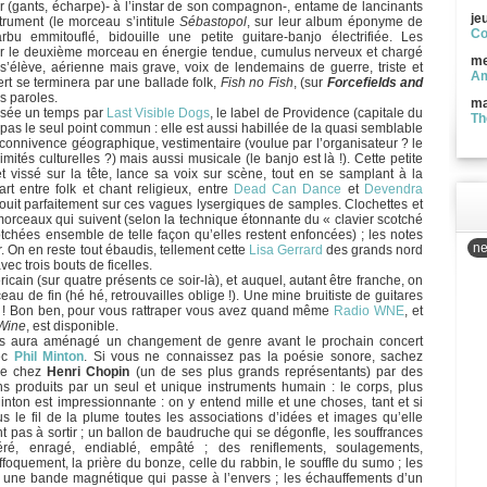
r (gants, écharpe)- à l’instar de son compagnon-, entame de lancinants
je
strument (le morceau s’intitule
Sébastopol
, sur leur album éponyme de
Co
u emmitouflé, bidouille une petite guitare-banjo électrifiée. Les
ur le deuxième morceau en énergie tendue, cumulus nerveux et chargé
me
’élève, aérienne mais grave, voix de lendemains de guerre, triste et
Am
cert se terminera par une ballade folk,
Fish no Fish
, (sur
Forcefields and
s paroles.
ma
assée un temps par
Last Visible Dogs
, le label de Providence (capitale du
Th
 pas le seul point commun : elle est aussi habillée de la quasi semblable
connivence géographique, vestimentaire (voulue par l’organisateur ? le
tés culturelles ?) mais aussi musicale (le banjo est là !). Cette petite
t vissé sur la tête, lance sa voix sur scène, tout en se samplant à la
rt entre folk et chant religieux, entre
Dead Can Dance
et
Devendra
nouit parfaitement sur ces vagues lysergiques de samples. Clochettes et
 morceaux qui suivent (selon la technique étonnante du « clavier scotché
cotchées ensemble de telle façon qu’elles restent enfoncées) ; les notes
ne
. On en reste tout ébaudis, tellement cette
Lisa Gerrard
des grands nord
avec trois bouts de ficelles.
icain (sur quatre présents ce soir-là), et auquel, autant être franche, on
eau de fin (hé hé, retrouvailles oblige !). Une mine bruitiste de guitares
mal ! Bon ben, pour vous rattraper vous avez quand même
Radio WNE
, et
Wine
, est disponible.
 aura aménagé un changement de genre avant le prochain concert
vec
Phil Minton
. Si vous ne connaissez pas la poésie sonore, sachez
mme chez
Henri Chopin
(un de ses plus grands représentants) par des
ons produits par un seul et unique instruments humain : le corps, plus
nton est impressionnante : on y entend mille et une choses, tant et si
ous le fil de la plume toutes les associations d’idées et images qu’elle
nt pas à sortir ; un ballon de baudruche qui se dégonfle, les souffrances
féré, enragé, endiablé, empâté ; des reniflements, soulagements,
ffoquement, la prière du bonze, celle du rabbin, le souffle du sumo ; les
; une bande magnétique qui passe à l’envers ; les échauffements d’un