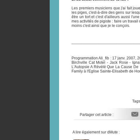
Les premiers musiciens que j'ai fait jou
les piges, c'est-à-dire des gens sur lesqu
être un tort et c'est d'ailleurs aussi l'
mes activités de pigiste : faire un travai
moins c'est ainsi que je le conçois.
_______________________________
Programmation Ali_fib : 17 janv. 2007,
Birchville Cat Motel - Jack Rose - Igna
L'Autopsie A Révélé Que La Cause De La
Family à l'Eglise Sainte-Elisabeth de Ho
Tags
Partager cet article :
A lire également sur dMute :