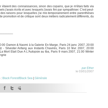
er étaient des connaissances, sinon des copains, que je m'étais faits via
els j'avais écrits et avec lesquels j'avais fini par sympathiser. C'est peut-
une des raisons pour lesquelles j'ai mis temporairement entre parenthèses
l de promotion et de critique sont deux métiers radicalement différents, du
________
 20:00 Damon & Naomi à la Galerie En Marge, Paris 24 janv. 2007, 20:00
tz - Silvester Anfang aux Instants Chavirés, Paris 10 févr. 2007, 20:00
 Mort Etait Due A L'Autopsie au tba, Paris 9 mars 2007, 21:00 Winter
ngrie
par Ether
le 03/01/2007
 :
Black Forest/Black Sea
|
Générale