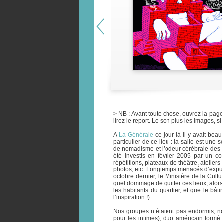
> NB : Avant toute chose, ouvrez la pag
lirez le report. Le son plus les images, si
A
La Générale
ce jour-là il y avait be
particulier de ce lieu : la salle est une
de nomadisme et l’odeur cérébrale des s
été investis en février 2005 par un coll
répétitions, plateaux de théâtre, atelier
photos, etc. Longtemps menacés d’expuls
octobre dernier, le Ministère de la Cult
quel dommage de quitter ces lieux, alo
les habitants du quartier, et que le bât
l’inspiration !)
Nos groupes n’étaient pas endormis, n
pour les intimes), duo américain formé d