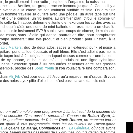
r ; le grésillement d’une radio ; les pleurs, l’orgasme, la naissance…
renchies d’
Antilles
, un groupe encore inconnu jusque là. Certes, il y a
avant que la chose ne soit vraiment audible et finie. On dirait un
 un homme travaille sa guitare avec une pédale, un autre tape sur une
r et d’une conque, un troisième, au premier plan, trifouille comme un
le celle-là. Il frappe, détourne et tente d’en exorciser les cordes avec sa
ndis qu’à côté, une sorte de mini-batterie qui ressemble à un chauffe-
ure de cette instrument SVP !) subit divers coups de cloche, de mains, de
 de chaos, sans l’étoile qui danse, pourrait-on dire, pour paraphraser
oupe donnerait une fois produit et bien produit : pour l’instant, à la
ordel.
agic Markers
, duo de deux ados, sages à l’extérieur, punk et noise à
guitare, porte tailleur écossais et pull bleue. Elle s’est adjoint pas moins
de façon tout à fait originale, en tapant dessus comme sur une batterie,
 de xylophone, et bouts de métal, produisant une ligne rythmique
 batteur effectue quant à lui des allées et venues entre ses grosses
ensemble, proche des
Sonic Youth
si l’on voulait faire une comparaison,
é.
rochain
Ali_Fib
c’est pour quand ? A pu qu’à regarder en d’ssous. Si vous
des notes, ayez pitié d’elle, hein, c’est pas d’la tarte dans le noir…
________
ête-nom qu'il emploie pour programmer à lui tout seul de la musique de
ité et curiosité. C'est aussi le surnom de l'épouse de
Robert Wyatt
, la
 et le quatrième morceau de l'album
Rock Bottom
, un morceau lent et
 sont quant à eux programmés dans les hauts-lieux de l'avant-garde
és
, la galerie
En Marge
,
Confluences
et…
La Générale
, où nous avons
re. Etaient invités pas moins de six groupes, pour la dérisoire somme