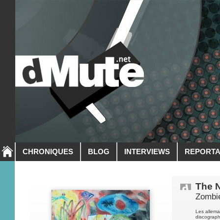
CHRONIQUES
BLOG
INTERVIEWS
REPORT
The N
Zombi
Les allema
discograph