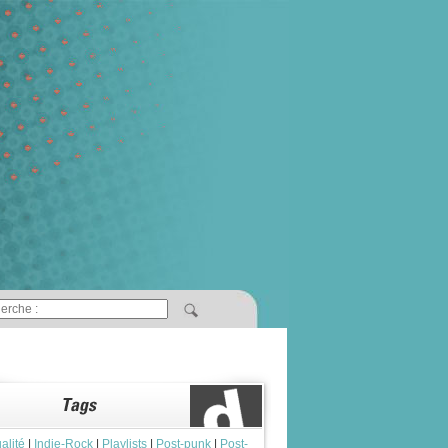
alité
|
Indie-Rock
|
Playlists
|
Post-punk
|
Post-