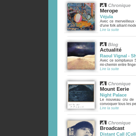
Chronique
Merope
V​ė​jula
Avec ce merveilleux 
d'une folk alliant moder
Lire la suite
Blog
Actualité
Raoul Vignal - 
Avec ce somptueux S
mi-chemin entre finger
Lire la suite
Chronique
Mount Eerie
Night Palace
Le nouveau cru de M
convoquer tous les pet
Lire la suite
Chronique
Broadcast
Distant Call (Co