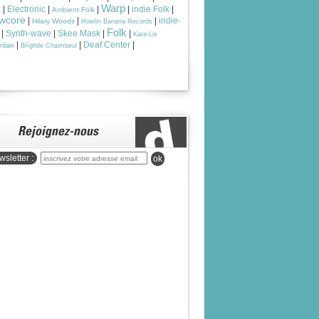
Warp
k
|
Electronic
|
|
|
indie Folk
|
Ambient Folk
wcore
|
|
|
indie-
Hilary Woods
Howlin Banana Records
Folk
|
Synth-wave
|
Skee Mask
|
|
Kara-Lis
|
|
Deaf Center
|
rdale
Brìghde Chaimbeul
sletter :
ok