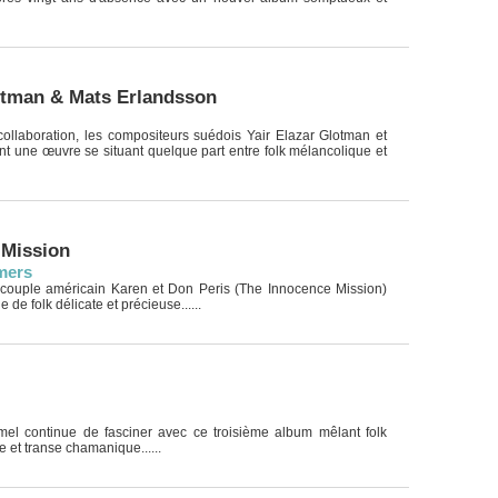
otman & Mats Erlandsson
collaboration, les compositeurs suédois Yair Elazar Glotman et
nt une œuvre se situant quelque part entre folk mélancolique et
 Mission
mers
couple américain Karen et Don Peris (The Innocence Mission)
de folk délicate et précieuse......
el continue de fasciner avec ce troisième album mêlant folk
e et transe chamanique......