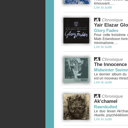
émouvant......
Lire la suite
Chronique
Yair Elazar Gl
Glory Fades
Pour cette troisième 
Mats Erlandsson livre
minimalisme.....
Lire la suite
Chronique
The Innocence
Midwinter Swim
Le dernier album du 
est un nouveau miracle 
Lire la suite
Chronique
Ak'chamel
Rawskulled
Le duo texan Ak'cham
rituelle, psychédélism
Lire la suite