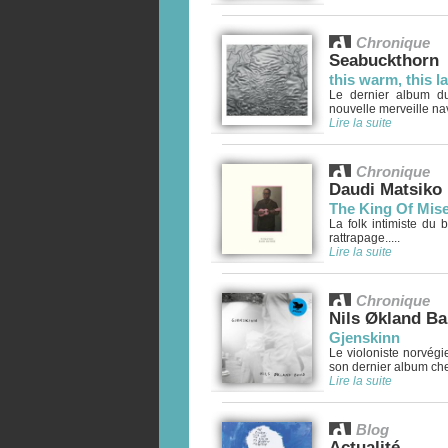
Chronique
Seabuckthorn
this warm, this la
Le dernier album du
nouvelle merveille navi
Lire la suite
Chronique
Daudi Matsiko
The King Of Mis
La folk intimiste du
rattrapage.....
Lire la suite
Chronique
Nils Økland B
Gjenskinn
Le violoniste norvégi
son dernier album chez
Lire la suite
Blog
Actualité