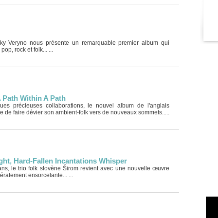
Vicky Veryno nous présente un remarquable premier album qui
op, rock et folk... ...
 Path Within A Path
es précieuses collaborations, le nouvel album de l'anglais
 de faire dévier son ambient-folk vers de nouveaux sommets.....
ight, Hard-Fallen Incantations Whisper
ans, le trio folk slovène Širom revient avec une nouvelle œuvre
téralement ensorcelante... ...