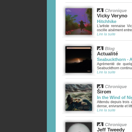
Chronique
Vicky Veryno
Hitchhike
L'artiste rennaise 
oscille aisément entre p
Lire la suite
Blog
Actualité
Seabuckthorn - A
Agrémenté de quelqu
Seabuckthorn continue
Lire la suite
Chronique
Širom
In the Wind of N
Attendu depuis trois 
dense, enivrante et lit
Lire la suite
Chronique
Jeff Tweedy