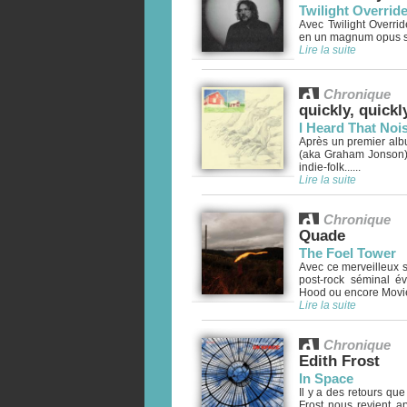
Twilight Overrid
Avec Twilight Overrid
en un magnum opus sen
Lire la suite
Chronique
quickly, quickl
I Heard That Noi
Après un premier album
(aka Graham Jonson)
indie-folk......
Lire la suite
Chronique
Quade
The Foel Tower
Avec ce merveilleux s
post-rock séminal é
Hood ou encore Moviet
Lire la suite
Chronique
Edith Frost
In Space
Il y a des retours que
Frost nous revient 