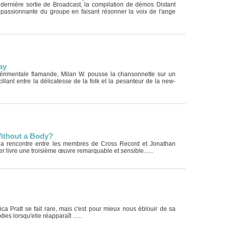
rnière sortie de Broadcast, la compilation de démos Distant
 passionnante du groupe en faisant résonner la voix de l'ange
ay
érimentale flamande, Milan W. pousse la chansonnette sur un
llant entre la délicatesse de la folk et la pesanteur de la new-
Without a Body?
la rencontre entre les membres de Cross Record et Jonathan
 livre une troisième œuvre remarquable et sensible......
ica Pratt se fait rare, mais c'est pour mieux nous éblouir de sa
ies lorsqu'elle réapparaît ......