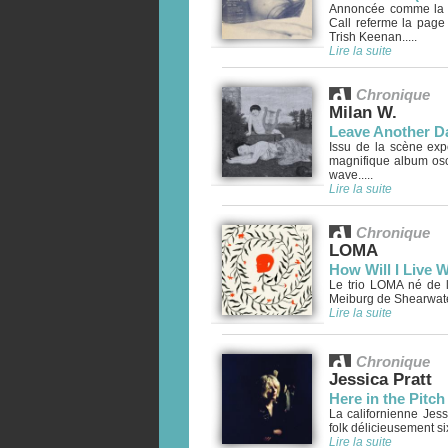
Annoncée comme la de
Call referme la page
Trish Keenan.....
Lire la suite
Chronique
Milan W.
Leave Another D
Issu de la scène exp
magnifique album osci
wave.....
Lire la suite
Chronique
LOMA
How Will I Live 
Le trio LOMA né de 
Meiburg de Shearwater
Lire la suite
Chronique
Jessica Pratt
Here in the Pitch
La californienne Jess
folk délicieusement sixt
Lire la suite