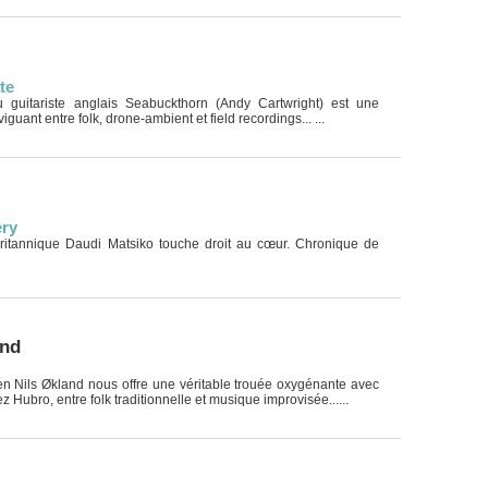
te
 guitariste anglais Seabuckthorn (Andy Cartwright) est une
guant entre folk, drone-ambient et field recordings... ...
ery
 britannique Daudi Matsiko touche droit au cœur. Chronique de
and
en Nils Økland nous offre une véritable trouée oxygénante avec
 Hubro, entre folk traditionnelle et musique improvisée......