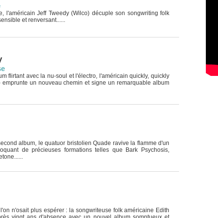
e
e, l'américain Jeff Tweedy (Wilco) décuple son songwriting folk
sible et renversant......
y
se
 flirtant avec la nu-soul et l'électro, l'américain quickly, quickly
 emprunte un nouveau chemin et signe un remarquable album
econd album, le quatuor bristolien Quade ravive la flamme d'un
voquant de précieuses formations telles que Bark Psychosis,
one......
 l'on n'osait plus espérer : la songwriteuse folk américaine Edith
après vingt ans d'absence avec un nouvel album somptueux et