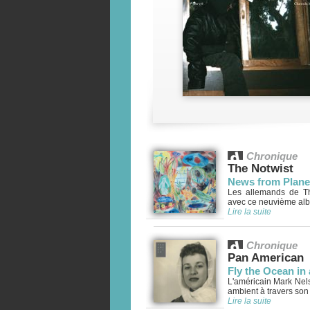
Chronique
The Notwist
News from Plane
Les allemands de Th
avec ce neuvième album
Lire la suite
Chronique
Pan American
Fly the Ocean in 
L'américain Mark Nels
ambient à travers son 
Lire la suite