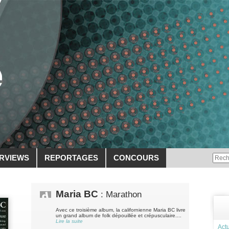
ERVIEWS
REPORTAGES
CONCOURS
Maria BC
: Marathon
Avec ce troisième album, la californienne Maria BC livre
un grand album de folk dépouillée et crépusculaire....
Lire la suite
Actu