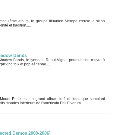
cinquième album, le groupe lituanien Merope creuse le sillon
nité et tradition.....
Shadow Bands
hadow Bands, le lyonnais Raoul Vignal poursuit son œuvre à
picking folk et pop aérienne......
ount Eerie est un grand album lo-fi et foutraque semblant
its mondes intérieurs de l'américain Phil Elverum......
llected Demos 2000-2006)