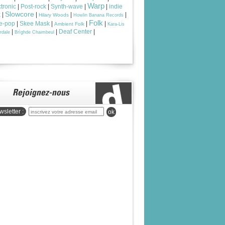
Warp
tronic
|
Post-rock
|
Synth-wave
|
|
indie
Slowcore
k
|
|
|
|
Hilary Woods
Howlin Banana Records
Folk
ie-pop
|
Skee Mask
|
|
|
Ambient Folk
Kara-Lis
|
|
Deaf Center
|
rdale
Brìghde Chaimbeul
sletter :
ok