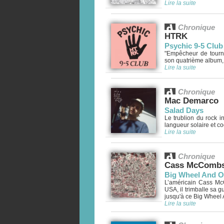
Lire la suite
Chronique
HTRK
Psychic 9-5 Club
"Empêcheur de tourne
son quatrième album, 
Lire la suite
Chronique
Mac Demarco
Salad Days
Le trublion du rock 
langueur solaire et c
Lire la suite
Chronique
Cass McComb
Big Wheel And O
L’américain Cass Mc
USA, il trimballe sa 
jusqu'à ce Big Wheel 
Lire la suite