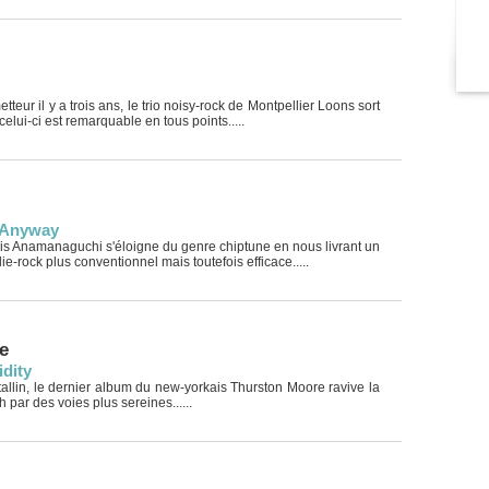
tteur il y a trois ans, le trio noisy-rock de Montpellier Loons sort
elui-ci est remarquable en tous points.....
 Anyway
is Anamanaguchi s'éloigne du genre chiptune en nous livrant un
e-rock plus conventionnel mais toutefois efficace.....
e
idity
tallin, le dernier album du new-yorkais Thurston Moore ravive la
par des voies plus sereines......