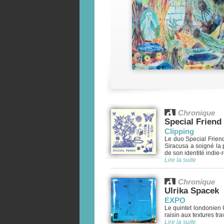
Chronique
Special Friend
Clipping
Le duo Special Friend
Siracusa a soigné la
de son identité indie-ro
Lire la suite
Chronique
Ulrika Spacek
EXPO
Le quintet londonien 
raisin aux textures tr
Lire la suite