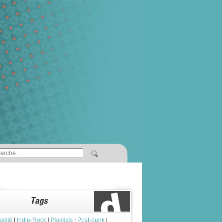
alité
|
Indie-Rock
|
Playlists
|
Post-punk
|