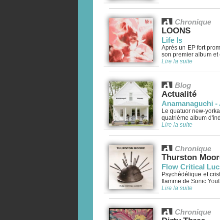
Chronique
LOONS
Life Is
Après un EP fort prome
son premier album et c
Lire la suite
Blog
Actualité
Anamanaguchi -
Le quatuor new-yorka
quatrième album d'indi
Lire la suite
Chronique
Thurston Moor
Flow Critical Luc
Psychédélique et cris
flamme de Sonic Youth 
Lire la suite
Chronique