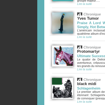
groupe majeur......
Lire la suite
Chronique
Yves Tumor
Praise A Lord 
Simply, Hot Bet
L'américain inclass
quatrième album d'indi
Lire la suite
Chronique
Protomartyr
Ultimate Succes
Le quator de Detroi
aventureux, crépuscu
les grands du renouve
Lire la suite
Chronique
black midi
Schlagenheim
Le premier album des 
étonnant : Schlagenhe
de convoquer (presque)
Lire la suite