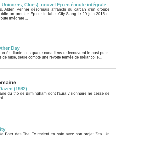
 Unicorns, Clues), nouvel Ep en écoute intégrale
s, Alden Penner désormais affranchi du carcan d'un groupe
publie un premier Ep sur le label City Slang le 29 juin 2015 et
oute intégrale ...
ther Day
ion étudiante, ces quatre canadiens redécouvrent le post-punk.
s de mise, seule compte une révolte teintée de mélancolie...
semaine
 Dazed (1982)
aire du trio de Birmingham dont l'aura visionnaire ne cesse de
t...
ity
 De Boer des The Ex revient en solo avec son projet Zea. Un