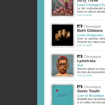
Dirty Three
Love Changes Ev
Le trio instrumental
livrer un album sensibl
Lire la suite
Chronique
Beth Gibbons
Lives Outgrown
Avec ce premier véri
chavirer les cœurs av
Lire la suite
Chronique
Lysistrata
Veil
Nouvel album et nouve
les fans de la premièr
Lire la suite
Chronique
Sonic Youth
Live in Brooklyn
Réédité tout récemmen
a vu naître est une pe