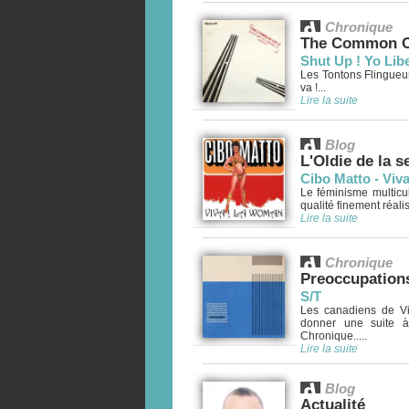
Chronique
The Common C
Shut Up ! Yo Libe
Les Tontons Flingueurs
va !...
Lire la suite
Blog
L'Oldie de la 
Cibo Matto - Viv
Le féminisme multicu
qualité finement réali
Lire la suite
Chronique
Preoccupation
S/T
Les canadiens de Vi
donner une suite à
Chronique.....
Lire la suite
Blog
Actualité