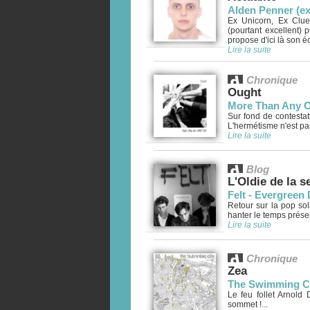
Alden Penner (ex
Ex Unicorn, Ex Clue
(pourtant excellent) 
propose d'ici là son éc
Lire la suite
Chronique
Ought
More Than Any O
Sur fond de contestat
L'hermétisme n'est pa
Lire la suite
Blog
L'Oldie de la 
Felt - Evergreen
Retour sur la pop sol
hanter le temps présen
Lire la suite
Chronique
Zea
The Swimming C
Le feu follet Arnold
sommet !...