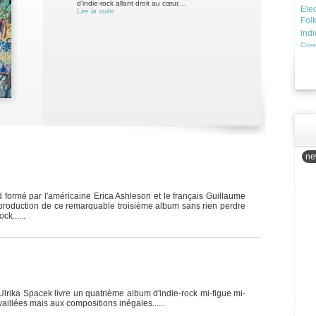
d'indie-rock allant droit au cœur....
Elec
Lire la suite
Fol
ind
Cove
new
 formé par l'américaine Erica Ashleson et le français Guillaume
 production de ce remarquable troisième album sans rien perdre
ck......
Ulrika Spacek livre un quatrième album d'indie-rock mi-figue mi-
availlées mais aux compositions inégales......