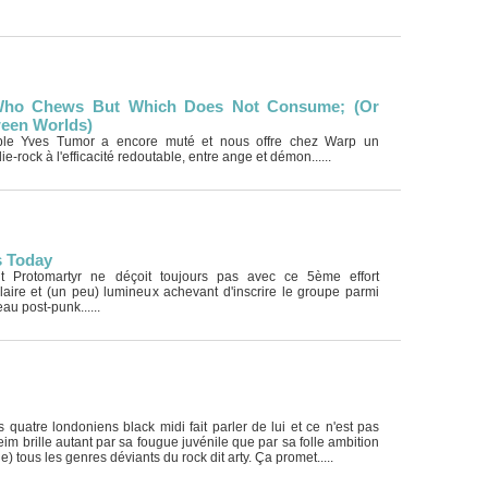
Who Chews But Which Does Not Consume; (Or
ween Worlds)
able Yves Tumor a encore muté et nous offre chez Warp un
e-rock à l'efficacité redoutable, entre ange et démon......
s Today
t Protomartyr ne déçoit toujours pas avec ce 5ème effort
laire et (un peu) lumineux achevant d'inscrire le groupe parmi
au post-punk......
quatre londoniens black midi fait parler de lui et ce n'est pas
im brille autant par sa fougue juvénile que par sa folle ambition
 tous les genres déviants du rock dit arty. Ça promet.....