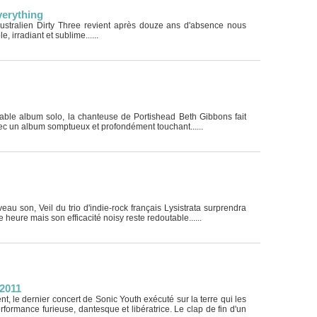
erything
 australien Dirty Three revient après douze ans d'absence nous
e, irradiant et sublime......
table album solo, la chanteuse de Portishead Beth Gibbons fait
ec un album somptueux et profondément touchant......
au son, Veil du trio d'indie-rock français Lysistrata surprendra
e heure mais son efficacité noisy reste redoutable......
 2011
t, le dernier concert de Sonic Youth exécuté sur la terre qui les
rformance furieuse, dantesque et libératrice. Le clap de fin d'un