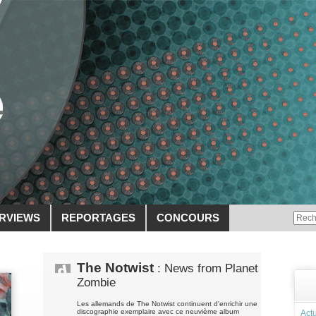
ERVIEWS
REPORTAGES
CONCOURS
The Notwist
: News from Planet
Zombie
Les allemands de The Notwist continuent d'enrichir une
discographie exemplaire avec ce neuvième album
Actu