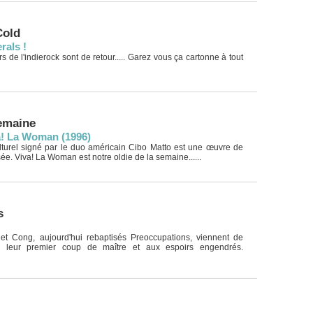
old
rals !
 de l'indierock sont de retour..... Garez vous ça cartonne à tout
semaine
a! La Woman (1996)
lturel signé par le duo américain Cibo Matto est une œuvre de
sée. Viva! La Woman est notre oldie de la semaine......
s
et Cong, aujourd'hui rebaptisés Preoccupations, viennent de
 leur premier coup de maître et aux espoirs engendrés.