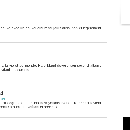
 neuve avec un nouvel album toujours aussi pop et légèrement
n à la vie et au monde, Halo Maud dévoile son second album,
vitant à la sororité.....
ad
ner
e discographique, le trio new yorkais Blonde Redhead revient
beaux albums. Envoûtant et précieux.. ...