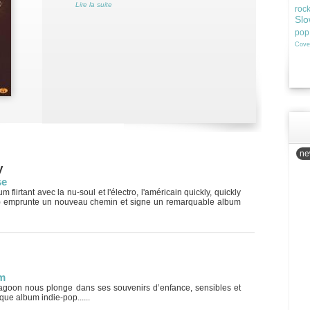
Lire la suite
roc
Slo
pop
Cove
new
y
se
 flirtant avec la nu-soul et l'électro, l'américain quickly, quickly
 emprunte un nouveau chemin et signe un remarquable album
am
Lagoon nous plonge dans ses souvenirs d’enfance, sensibles et
que album indie-pop......