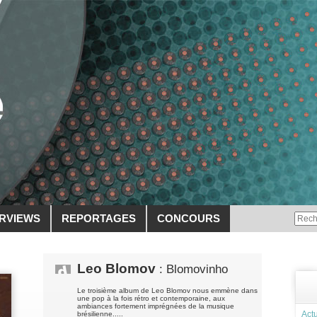
ERVIEWS
REPORTAGES
CONCOURS
Leo Blomov
: Blomovinho
Le troisième album de Leo Blomov nous emmène dans
une pop à la fois rétro et contemporaine, aux
ambiances fortement imprégnées de la musique
Actu
brésilienne.....