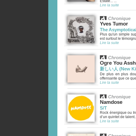
Estate... ...
Lire la suite
Chronique
Yves Tumor
The Asymptotica
Plus qu'un simple su
est surtout le témoigna
Lire la suite
Chronique
Ogre You Assh
新しい人 (New Kin
De plus en plus dou
offensante que ce que 
Lire la suite
Chronique
Namdose
S/T
Rock énergique ou I
d’un quintet de talent..
Lire la suite
Chronique