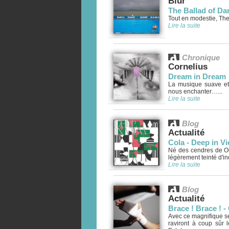
Blur
The Ballad of Da
Tout en modestie, The
Lire la suite
Chronique
Cornelius
Dream in Dream
La musique suave et
nous enchanter…...
Lire la suite
Blog
Actualité
Cola - Deep in V
Né des cendres de Oug
légèrement teinté d'ind
Lire la suite
Blog
Actualité
Brace ! Brace ! -
Avec ce magnifique se
raviront à coup sûr