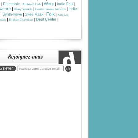
Warp
k
|
Electronic
|
|
|
indie Folk
|
Ambient Folk
wcore
|
|
|
indie-
Hilary Woods
Howlin Banana Records
Folk
|
Synth-wave
|
Skee Mask
|
|
Kara-Lis
|
|
Deaf Center
|
rdale
Brìghde Chaimbeul
sletter :
ok