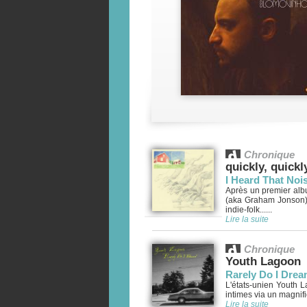
Chronique
quickly, quickl
I Heard That Noi
Après un premier album
(aka Graham Jonson)
indie-folk......
Lire la suite
Chronique
Youth Lagoon
Rarely Do I Dre
L'états-unien Youth 
intimes via un magnifi
Lire la suite