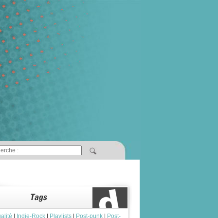
alité
|
Indie-Rock
|
Playlists
|
Post-punk
|
Post-