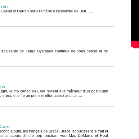
rren
 Ballad of Darren nous ramène à l’essentiel de Blur…...
 apaisante de Keigo Oyamada continue de nous bercer et de
iew
ht, le trio canadien Cola revient à la fraîcheur d'un post-punk
ie-pop et offre un premier effort assez addictif.....
 Care
cond album, les français de Brace! Brace! adoucissent le trait et
 les amateurs d'indie pop louchant vers Mac DeMarco et Real