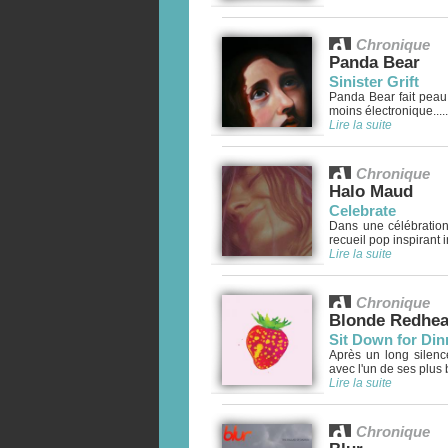
Chronique
Panda Bear
Sinister Grift
Panda Bear fait peau
moins électronique.....
Lire la suite
Chronique
Halo Maud
Celebrate
Dans une célébratio
recueil pop inspirant in
Lire la suite
Chronique
Blonde Redhe
Sit Down for Din
Après un long silenc
avec l'un de ses plus 
Lire la suite
Chronique