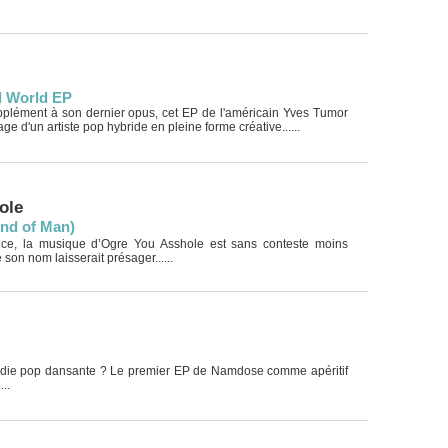
l World EP
pplément à son dernier opus, cet EP de l'américain Yves Tumor
ge d'un artiste pop hybride en pleine forme créative......
ole
d of Man)
ce, la musique d’Ogre You Asshole est sans conteste moins
son nom laisserait présager......
ndie pop dansante ? Le premier EP de Namdose comme apéritif
...