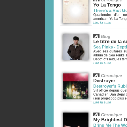
Yo La Tengo
There's a Riot G
Qu'attendre d'un n
américain Yo La Tengo
Lire la suite
Blog
Le titre de la 
Sea Pinks - Depth
Avec ses guitares su
album de Sea Pinks s
Depth of Field, les te
Lire la suite
Chronique
Destroyer
Destroyer's Rub
S’il officie depuis 
Canadien Dan Bejar co
(son projet pop plus s
Lire la suite
Chronique
My Brightest 
Bring Me The W