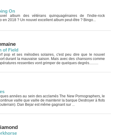
oing On
ouvel album des vétérans quinquagénaires de l'indie-rock
 en 2018 ? Un nouvel excellent album peut-être ? Bingo...
semaine
 of Field
rf pop et ses mélodies solaires, c'est peu dire que le nouvel
ort durant la mauvaise saison. Mais avec des chansons comme
mpératures ressenties vont grimper de quelques degrés..........
ies
quelques années au sein des acclamés The New Pornographers, le
ntinue vaille que vaille de maintenir la barque Destroyer à flots
outerrain). Dan Bejar est même gagnant sur ...
Diamond
orkhorse