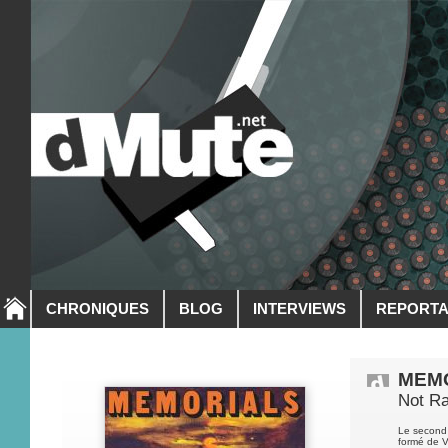
CHRONIQUES
BLOG
INTERVIEWS
REPORT
MEM
Not Ra
Le second
formé de V