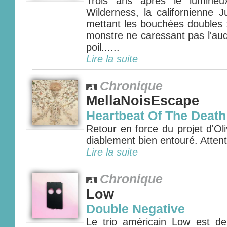
Trois ans après le lumine
Wilderness, la californienne J
mettant les bouchées doubles 
monstre ne caressant pas l'aud
poil......
Lire la suite
Chronique
MellaNoisEscape
Heartbeat Of The Death
Retour en force du projet d'Oli
diablement bien entouré. Attenti
Lire la suite
Chronique
Low
Double Negative
Le trio américain Low est d