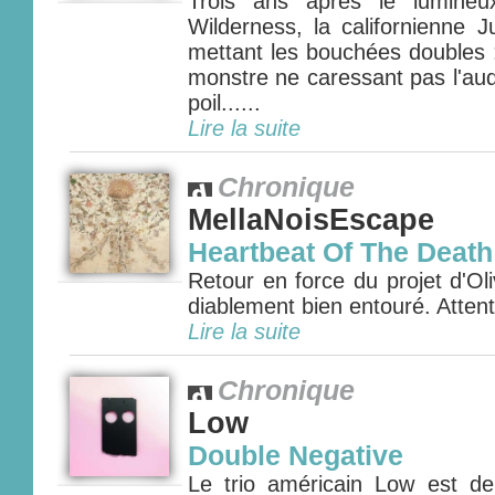
Trois ans après le lumine
Wilderness, la californienne J
mettant les bouchées doubles 
monstre ne caressant pas l'aud
poil......
Lire la suite
Chronique
MellaNoisEscape
Heartbeat Of The Death
Retour en force du projet d'Oli
diablement bien entouré. Attenti
Lire la suite
Chronique
Low
Double Negative
Le trio américain Low est d