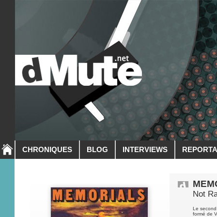
CHRONIQUES
BLOG
INTERVIEWS
REPORT
MEM
Not Ra
Le second
formé de V