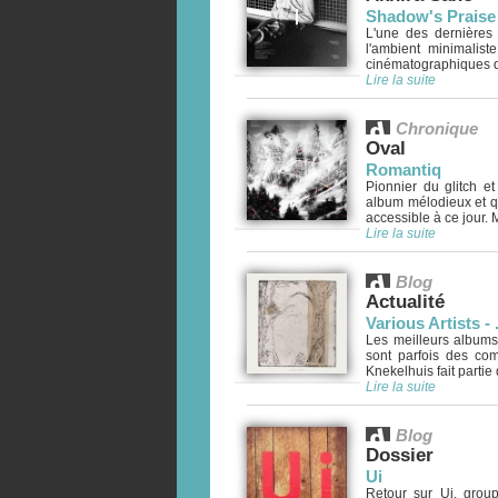
Shadow's Praise
L'une des dernières 
l'ambient minimalist
cinématographiques du
Lire la suite
Chronique
Oval
Romantiq
Pionnier du glitch e
album mélodieux et qu
accessible à ce jour. M
Lire la suite
Blog
Actualité
Various Artists - .​
Les meilleurs albums
sont parfois des com
Knekelhuis fait partie d
Lire la suite
Blog
Dossier
Ui
Retour sur Ui, grou