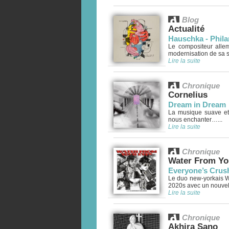
Blog
Actualité
Hauschka - Phil
Le compositeur alle
modernisation de sa sp
Lire la suite
Chronique
Cornelius
Dream in Dream
La musique suave et
nous enchanter…...
Lire la suite
Chronique
Water From Yo
Everyone’s Crus
Le duo new-yorkais Wa
2020s avec un nouvel 
Lire la suite
Chronique
Akhira Sano