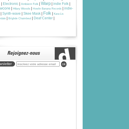
Warp
k
|
Electronic
|
|
|
indie Folk
|
Ambient Folk
wcore
|
|
|
indie-
Hilary Woods
Howlin Banana Records
Folk
|
Synth-wave
|
Skee Mask
|
|
Kara-Lis
|
|
Deaf Center
|
rdale
Brìghde Chaimbeul
sletter :
ok