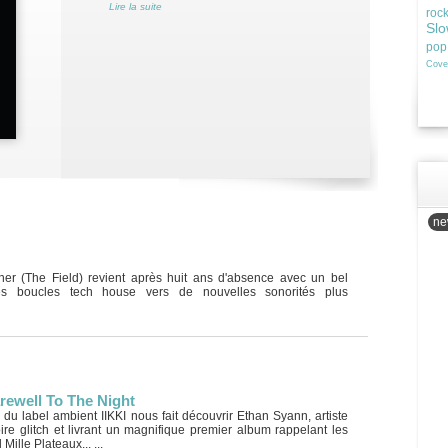
Lire la suite
roc
Slo
pop
Cove
new
ner (The Field) revient après huit ans d'absence avec un bel
s boucles tech house vers de nouvelles sonorités plus
rewell To The Night
 du label ambient IIKKI nous fait découvrir Ethan Syann, artiste
toire glitch et livrant un magnifique premier album rappelant les
Mille Plateaux... ...