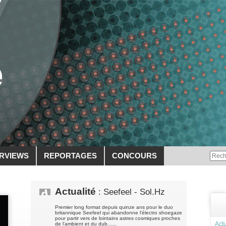
ERVIEWS
REPORTAGES
CONCOURS
Actualité
: Seefeel - Sol.Hz
Premier long format depuis quinze ans pour le duo
britannique Seefeel qui abandonne l'électro shoegaze
pour partir vers de lointains astres cosmiques proches
Actu
de l'ambient et du dub......