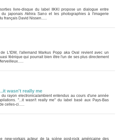
sorties livre-disque du label IIKKI propose un dialogue entre
e du japonais Akhira Sano et les photographies à l'imagerie
 français David Nissen......
t de L'IDM, l'allemand Markus Popp aka Oval revient avec un
asi féérique qui pourrait bien être l'un de ses plus directement
erveilleux......
.​.​it wasn't really me
 du rayon electronica/ambient entendus au cours d'une année
pilations. "...it wasn't really me" du label basé aux Pays-Bas
e celles-ci......
pe new-yorkais acteur de la scène post-rock américaine des