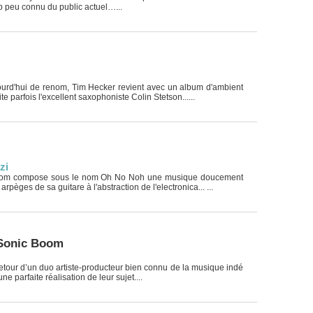
 peu connu du public actuel…...
ourd'hui de renom, Tim Hecker revient avec un album d'ambient
te parfois l'excellent saxophoniste Colin Stetson......
zi
Rom compose sous le nom Oh No Noh une musique doucement
arpèges de sa guitare à l'abstraction de l'electronica... ...
Sonic Boom
retour d’un duo artiste-producteur bien connu de la musique indé
e parfaite réalisation de leur sujet....