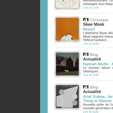
Merveilleusement c
(hébergée chez Warp) ét
Lire la suite
Chronique
Skee Mask
Resort
L'allemand Bryan Mül
Mask baignant toujou
l'IDM et l'ambient......
Lire la suite
Blog
Actualité
Hannah Miette - 
Le premier album d
rythmiques......
Lire la suite
Blog
Actualité
Ariel Kalma, Je
Thing to Silence
Nouvelle sortie de l’
nouvelle génération d’
Lire la suite