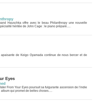
anthropy
mand Hauschka offre avec le beau Philanthropy une nouvelle
écialité héritée de John Cage : le piano préparé.....
 apaisante de Keigo Oyamada continue de nous bercer et de
ur Eyes
hed
ter From Your Eyes poursuit sa fulgurante ascension de l’indie
album qui promet de belles choses.....