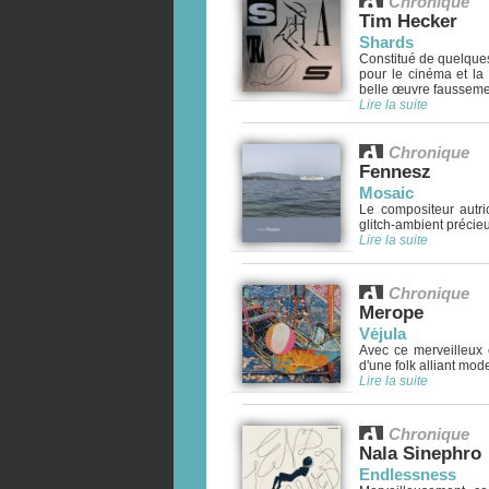
Chronique
Tim Hecker
Shards
Constitué de quelques
pour le cinéma et la
belle œuvre faussemen
Lire la suite
Chronique
Fennesz
Mosaic
Le compositeur autr
glitch-ambient précieux
Lire la suite
Chronique
Merope
V​ė​jula
Avec ce merveilleux 
d'une folk alliant moder
Lire la suite
Chronique
Nala Sinephro
Endlessness