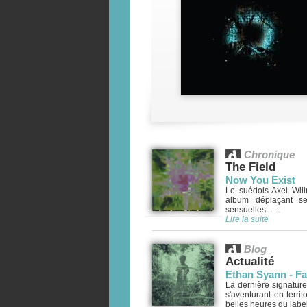
Chronique
The Field
Now You Exist
Le suédois Axel Will
album déplaçant se
sensuelles... ...
Lire la suite
Blog
Actualité
Ethan Syann - Fa
La dernière signature
s'aventurant en terri
belles heures du label 