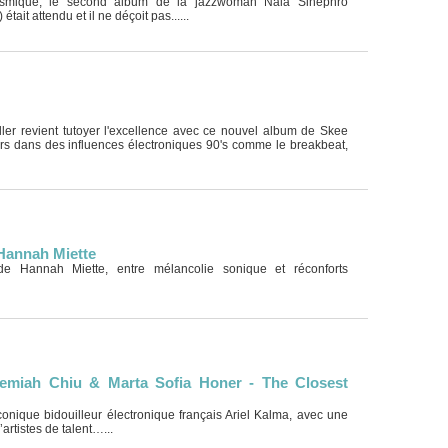
osmique, le second album de la jazzwoman Nala Sinephro
ait attendu et il ne déçoit pas......
ler revient tutoyer l'excellence avec ce nouvel album de Skee
rs dans des influences électroniques 90's comme le breakbeat,
Hannah Miette
e Hannah Miette, entre mélancolie sonique et réconforts
remiah Chiu & Marta Sofia Honer - The Closest
iconique bidouilleur électronique français Ariel Kalma, avec une
artistes de talent…...