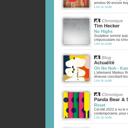
années 90 encore trop
Lire la suite
Chronique
Tim Hecker
No Highs
Sculpteur sonore auj
crépusculaire où s'invi
Lire la suite
Blog
Actualité
Oh No Noh - Kan
L'allemand Markus 
rêveuse conciliant les 
Lire la suite
Chronique
Panda Bear & 
Reset
Cet été 2022 a vu le 
contemporaine, pour un
Lire la suite