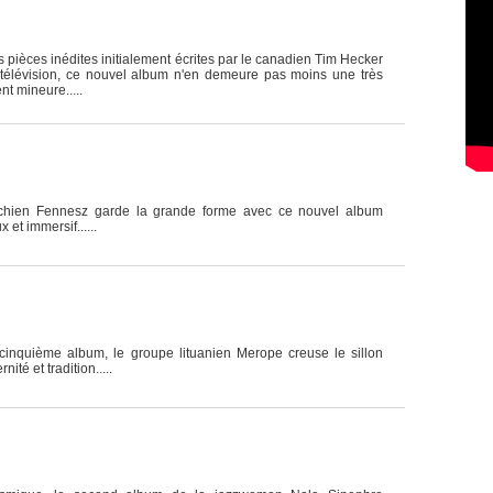
 pièces inédites initialement écrites par le canadien Tim Hecker
 télévision, ce nouvel album n'en demeure pas moins une très
t mineure.....
ichien Fennesz garde la grande forme avec ce nouvel album
 et immersif......
cinquième album, le groupe lituanien Merope creuse le sillon
nité et tradition.....