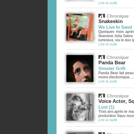
Lire la suite
Chronique
Snakeskin
We Live In Sand
Quelques mois après 
libanaise Julia Sabra
lumineux, via le duo q
Lire la suite
Chronique
Panda Bear
Sinister Grift
Panda Bear fait peau
moins électronique.....
Lire la suite
Chronique
Voice Actor, S
Lust (1)
Trois ans après le m
producteur Squu nous l
Lire la suite