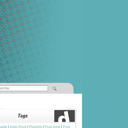
alité
|
Indie-Rock
|
Playlists
|
Post-punk
|
Post-