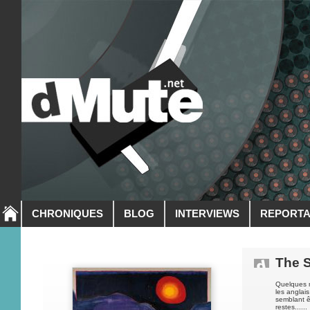
CHRONIQUES
BLOG
INTERVIEWS
REPORT
The 
Quelques m
les anglai
semblant ê
restes......