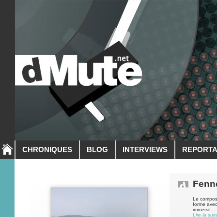
CHRONIQUES
BLOG
INTERVIEWS
REPORT
Fenn
Le composi
forme avec
immersif....
Lire la suit