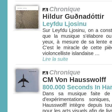
Chronique
Hildur Guðnadóttir
Leyfdu Ljosinu
Sur Leyfdu Ljosinu, on a cons
que la musique s'élabore ou
yeux, à mesure de sa lente et
C'est le miracle de cette p
violoncelliste islandaise ...
Lire la suite
Chronique
CM Von Hausswolff
800.000 Seconds In Ha
Dans sa musique faite de f
d’expérimentations sonique
Hausswolff intègre depuis to
pour les arts visuels afin de li