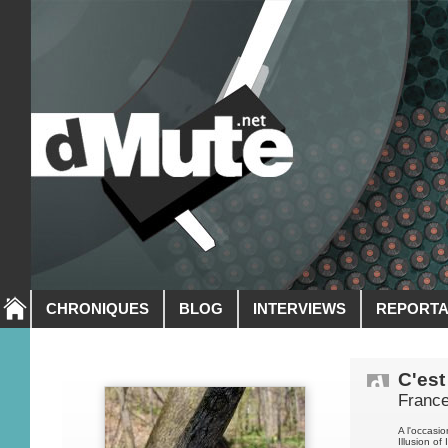
CHRONIQUES
BLOG
INTERVIEWS
REPORT
C'est
France
A l'occasio
Illusion of