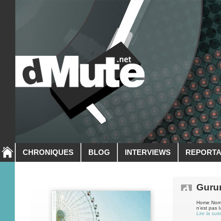
CHRONIQUES
BLOG
INTERVIEWS
REPORT
Guru
Home Norma
n’est pas 
Lire la suit