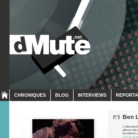
CHRONIQUES
BLOG
INTERVIEWS
REPORT
Ben 
L'allemand
album elec
frontières 
Lire la suit