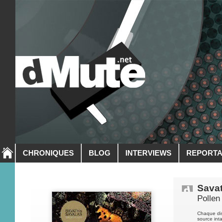
CHRONIQUES
BLOG
INTERVIEWS
REPORT
Sava
Pollen
Chaque dis
source int