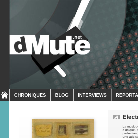
CHRONIQUES
BLOG
INTERVIEWS
REPORT
Elect
La musiqu
d’unique. 
perfection,
une addicti