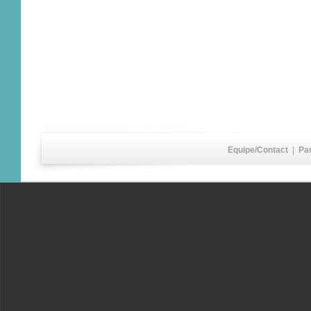
Equipe/Contact
|
Pa