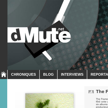
CHRONIQUES
BLOG
INTERVIEWS
REPORT
The 
The Frames
fêté cette
six albums 
producteur