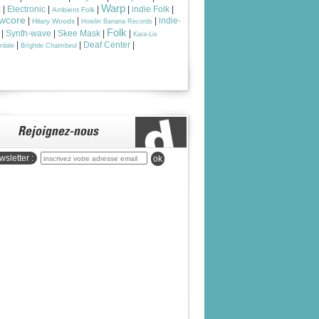
Warp
k
|
Electronic
|
|
|
indie Folk
|
Ambient Folk
wcore
|
|
|
indie-
Hilary Woods
Howlin Banana Records
Folk
|
Synth-wave
|
Skee Mask
|
|
Kara-Lis
|
|
Deaf Center
|
rdale
Brìghde Chaimbeul
sletter :
ok