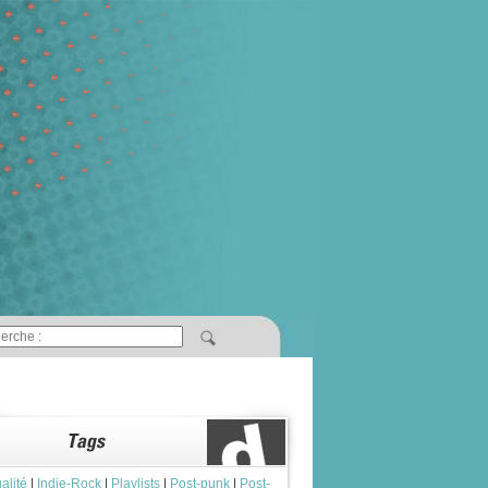
alité
|
Indie-Rock
|
Playlists
|
Post-punk
|
Post-