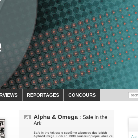
ERVIEWS
REPORTAGES
CONCOURS
Alpha & Omega
: Safe in the
Ark
Safe in the Ark est le septième album du duo british
Alpha&Omega. Sorti en 1998 sous leur propre label, ce
Actu