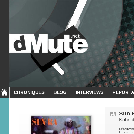
CHRONIQUES
BLOG
INTERVIEWS
REPORT
Sun 
Kohou
Découverte
Lubos Koh