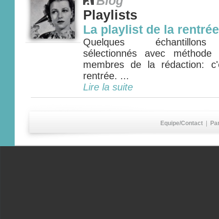
Blog
Playlists
La playlist de la rentrée
Quelques échantillons 
sélectionnés avec méthode 
membres de la rédaction: c'e
rentrée. ...
Lire la suite
Equipe/Contact
|
Pa