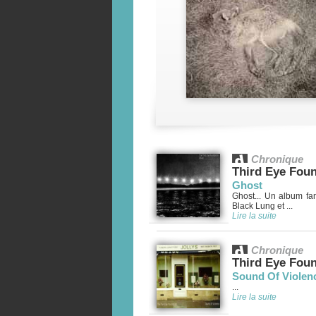
Chronique
Third Eye Fou
Ghost
Ghost... Un album fa
Black Lung et ...
Lire la suite
Chronique
Third Eye Fou
Sound Of Violen
...
Lire la suite