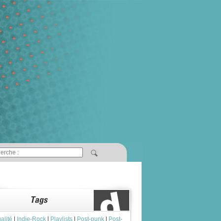
alité
|
Indie-Rock
|
Playlists
|
Post-punk
|
Post-