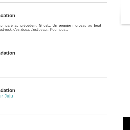
ndation
e
omparé au précédent, Ghost... Un premier morceau au beat
t-rock, c'est doux, c'est beau... Pour tous...
ndation
ndation
ur Juju