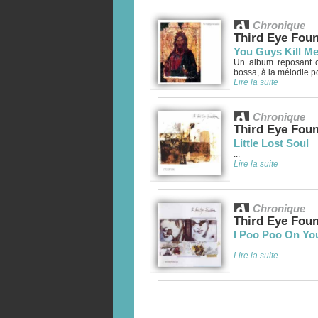
Chronique
Third Eye Fou
You Guys Kill M
Un album reposant c
bossa, à la mélodie pos
Lire la suite
Chronique
Third Eye Fou
Little Lost Soul
...
Lire la suite
Chronique
Third Eye Fou
I Poo Poo On Yo
...
Lire la suite