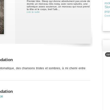
Premier titre, Sleep qui donne absolument pas envie de
roc
dormir, un morceau très noisy, avec sons saturés, une
Slo
rythmique assez soutenue, un morceau qui nous prend
la tête et le corps, bref l'alb...
pop
Lire la suite
Cove
new
ndation
ntomatique, des chansons tristes et sombres, à mi chemi entre
ndation
ce