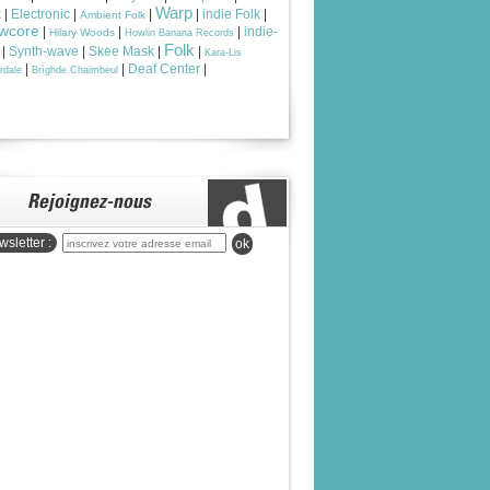
Warp
k
|
Electronic
|
|
|
indie Folk
|
Ambient Folk
wcore
|
|
|
indie-
Hilary Woods
Howlin Banana Records
Folk
|
Synth-wave
|
Skee Mask
|
|
Kara-Lis
|
|
Deaf Center
|
rdale
Brìghde Chaimbeul
sletter :
ok