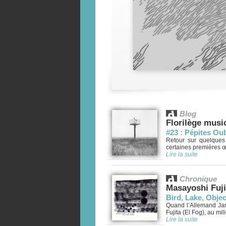
Blog
Florilège musi
#23 : Pépites Ou
Retour sur quelques
certaines premières œ
Lire la suite
Chronique
Masayoshi Fuji
Bird, Lake, Objec
Quand l’Allemand Jan
Fujita (El Fog), au mil
Lire la suite