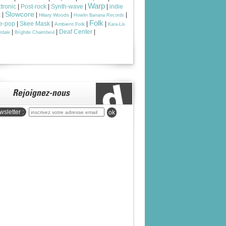
Warp
tronic
|
Post-rock
|
Synth-wave
|
|
indie
Slowcore
k
|
|
|
|
Hilary Woods
Howlin Banana Records
Folk
ie-pop
|
Skee Mask
|
|
|
Ambient Folk
Kara-Lis
|
|
Deaf Center
|
rdale
Brìghde Chaimbeul
sletter :
ok