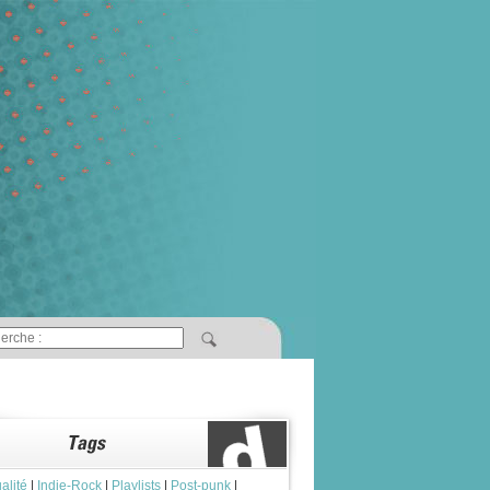
alité
|
Indie-Rock
|
Playlists
|
Post-punk
|