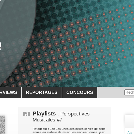
ERVIEWS
REPORTAGES
CONCOURS
Playlists
: Perspectives
Musicales #7
Retour sur quelques unes des belles sorties de cette
année en matière de musiques ambient, drone, jazz,
Actu