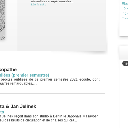
minimalistes et expérimentales.....
Elec
Lire la suite
Fol
ind
Cove
new
copathe
bliées (premier semestre)
 pépites oubliées de ce premier semestre 2021 écoulé, dont
uvres remarquables......
ta & Jan Jelinek
ts
 Jelinek reçoit dans son studio à Berlin le Japonais Masayoshi
ieu des bruits de circulation et de chaises qui cra...