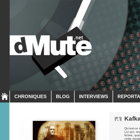
CHRONIQUES
BLOG
INTERVIEWS
REPORT
Kafk
Qu’est-ce 
Lui qui, r
fictive, qu
cette musi