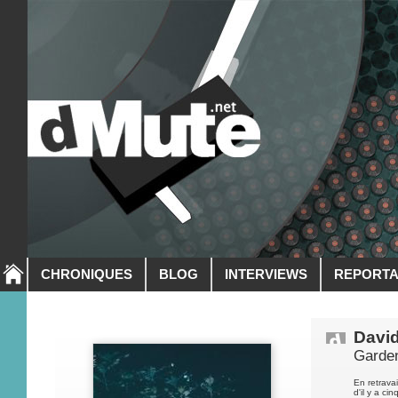
CHRONIQUES
BLOG
INTERVIEWS
REPORT
Davi
Garde
En retrava
d'il y a ci