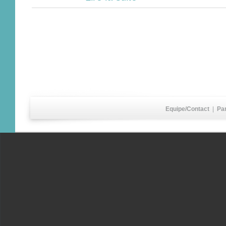
Equipe/Contact
|
Pa