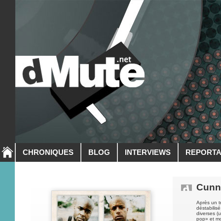
CHRONIQUES
BLOG
INTERVIEWS
REPORT
Cunn
Après un t
déstabilis
diverses (u
pop» et mo