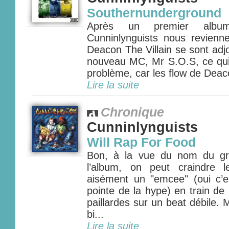
Southernunderground
Après un premier album
Cunninlynguists nous revienn
Deacon The Villain se sont adjo
nouveau MC, Mr S.O.S, ce qui
problème, car les flow de Deac
Lire la suite
Chronique
Cunninlynguists
Will Rap For Food
Bon, à la vue du nom du g
l’album, on peut craindre 
aisément un "emcee" (oui c’es
pointe de la hype) en train d
paillardes sur un beat débile. M
bi...
Lire la suite