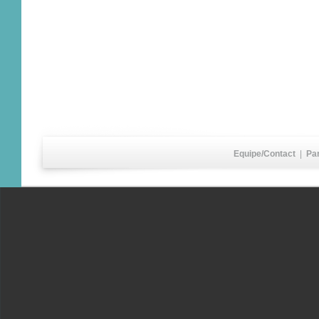
Equipe/Contact
|
Pa