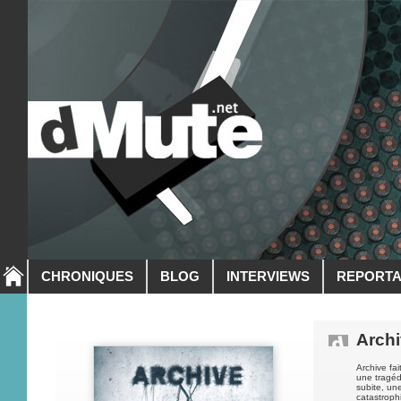
CHRONIQUES
BLOG
INTERVIEWS
REPORT
Arch
Archive fa
une tragéd
subite, un
catastrop