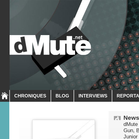
CHRONIQUES
BLOG
INTERVIEWS
REPORT
Newsl
dMute 
Gun, B
Junior