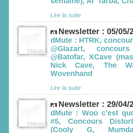
semaine), Al' Tarba, C
Lire la suite
Newsletter : 05/05/
dMute : HTRK, concou
@Glazart, concour
@Batofar, XCave (mas
Nick Cave, The W
Wovenhand
Lire la suite
Newsletter : 29/04/
dMute : Woo c'est qu
#5, Concours Distor
(Cooly G, Mumdan