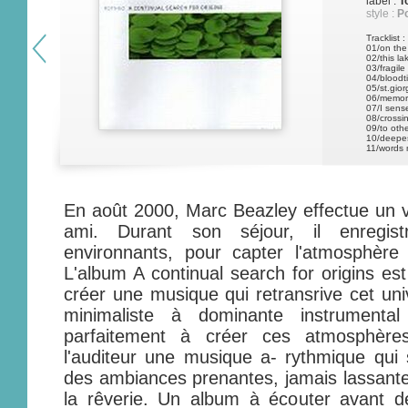
label :
T
style :
P
Tracklist :
01/on the
02/this la
03/fragile
04/bloodt
05/st.gior
06/memori
07/I sens
08/crossi
09/to oth
10/deepes
11/words 
En août 2000, Marc Beazley effectue un 
ami. Durant son séjour, il enregist
environnants, pour capter l'atmosphère s
L'album A continual search for origins est
créer une musique qui retransrive cet uni
minimaliste à dominante instrumenta
parfaitement à créer ces atmosphères
l'auditeur une musique a- rythmique qui s
des ambiances prenantes, jamais lassante
la rêverie. Un album à écouter avant de