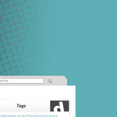
ualité
|
Indie-Rock
|
Playlists
|
Post-punk
|