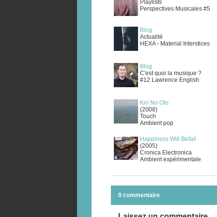
Playlists
Perspectives Musicales #5
Blog
Actualité
HEXA - Material Interstices
Blog
C'est quoi la musique ?
#12 Lawrence English
Kiri No Oto
(2008)
Touch
Ambient pop
Happiness Will Befall
(2005)
Cronica Electronica
Ambient expérimentale
0 commentaire
Laissez un commentaire