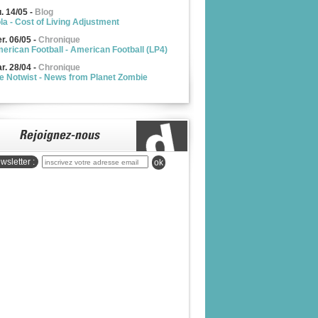
u. 14/05
-
Blog
la - Cost of Living Adjustment
r. 06/05
-
Chronique
erican Football - American Football (LP4)
r. 28/04
-
Chronique
e Notwist - News from Planet Zombie
wsletter :
ok