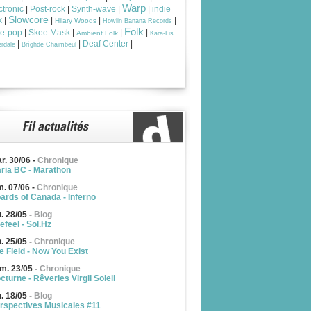
Warp
ctronic
|
Post-rock
|
Synth-wave
|
|
indie
Slowcore
k
|
|
|
|
Hilary Woods
Howlin Banana Records
Folk
ie-pop
|
Skee Mask
|
|
|
Ambient Folk
Kara-Lis
|
|
Deaf Center
|
rdale
Brìghde Chaimbeul
r. 30/06
-
Chronique
ria BC - Marathon
m. 07/06
-
Chronique
ards of Canada - Inferno
u. 28/05
-
Blog
efeel - Sol.Hz
n. 25/05
-
Chronique
e Field - Now You Exist
m. 23/05
-
Chronique
cturne - Rêveries Virgil Soleil
n. 18/05
-
Blog
rspectives Musicales #11