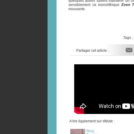
quelques autres savent maintenir un cer
sensiblement ce monolithique
Even T
mouvante.
Tags :
Partager cet article :
A lire également sur dMute :
Blog