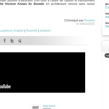
tain pouvoir d'attraction d'un bout à l'autre de l'album et transforment
he Horizon Knows Its Bounds
en architecture sonore sans cesse
je
Co
me
Am
Chroniqué par
Romain
ma
le 04/02/2025
Th
Lawrence English
|
Room40
|
ambient
ne
Approach