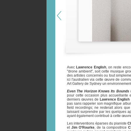
Avec
Lawrence English
, on reste enco
"drone ambient", soit cette musique gro
des artistes concernés ou tout simpleme
ici l'australien via cette œuvre de com
Art Gallery de Sydney un environnement 
Even The Horizon Knows Its Bounds
(
pour cette occasion plus accueillante
derniers œuvres de
Lawrence English
pas sans rappeler son magnifique alb
field recordings; ne resterait alors q
laissant surprendre par les quelques ap
ayant également contribué à cette œuvre 
Les interventions éparses du pianiste
C
et
Jim O'Rourke
, de la compositrice
C