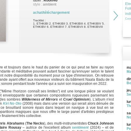
label :
Room40
Ele
style :
ambient
Fol
achat/téléchargement
ind
Cove
Tracklist :
1. ETHKIBI 2. ETHKIBII 3. ETHKIBIII 4. ETHKIBIV 5.
ETHKIBV 6. ETHKIBVI 7. ETHKIBVII 8. ETHKIBVIII
re et toujours dans le haut du panier de ce qui peut se faire au rayon
ma
ndante et méditative pouvant autant fasciner qu'ennuyer selon le talent
Ma
nt notre disponibilité du moment pour ce type d'immersion. On retrouve
di
mande ayant offert aux nouveaux visiteurs du bâtiment Naala Badu de la
Bo
sonore pendant toute l'année qui a suivi son inauguration en 2022.
je
"Même l'horizon connaît ses limites") est une longue pièce se voulant
Se
 et enveloppante que certaines compositions rugueuses parsemant les
(les sombres
Wilderness of Mirrors
et
Cruel Optimism
). L'album n'est
lu
um
Kiri No Oto
(2008) mais dans une version qui serait alors dénuée de
Th
ue ce brouillard sonore épais dans lequel on navigue à vue tout en se
paritions magiques que nous offre le large panel d'artistes prestigieux
sa
finalement très collective.
No
hris Abrahams
(
The Necks
), des multi-instrumentistes
Chuck Johnson
lu
laire Rousay
– autrice de l'excellent album
sentiment
(2024) – et de
Pe