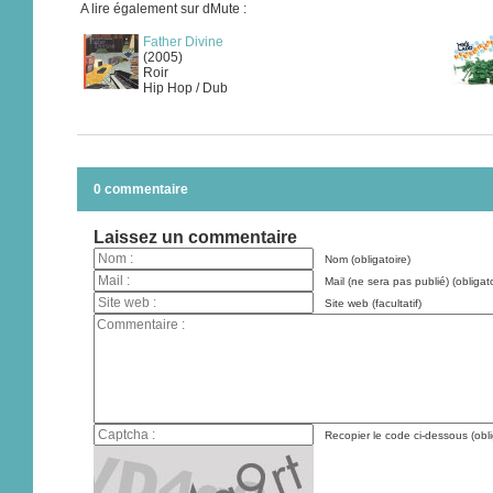
A lire également sur dMute :
Father Divine
(2005)
Roir
Hip Hop / Dub
0 commentaire
Laissez un commentaire
Nom (obligatoire)
Mail (ne sera pas publié) (obligato
Site web (facultatif)
Recopier le code ci-dessous (obli