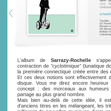
label :
L
style :
Ja
cinémat
achat/t
Tracklist :
01/ Fantôm
Rendez-v
05/ Moving
Buffalo I
Lobotomy
L'album de
Sarrazy-Rochelle
s'app
contraction de
"cyclotimique"
(lunatique d
la première connectique créée entre des é
Et ces deux notions sont effectivement 
disque. Vous me direz encore heureux 
concept : des morceaux aux humeurs
partage au plus grand nombre.
Mais bien au-delà de cette idée, il est
d'anciens titres en les mélangeant, les tri