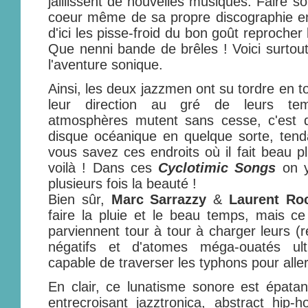
jaillissent de nouvelles musiques. Faire s
coeur même de sa propre discographie en
d'ici les pisse-froid du bon goût reprocher
Que nenni bande de brêles ! Voici surtou
l'aventure sonique.
Ainsi, les deux jazzmen ont su tordre en to
leur direction au gré de leurs tem
atmosphères mutent sans cesse, c'est 
disque océanique en quelque sorte, tenda
vous savez ces endroits où il fait beau pl
voilà ! Dans ces
Cyclotimic Songs
on y
plusieurs fois la beauté !
Bien sûr,
Marc Sarrazzy
&
Laurent Roc
faire la pluie et le beau temps, mais ce 
parviennent tour à tour à charger leurs (r
négatifs et d'atomes méga-ouatés ult
capable de traverser les typhons pour aller
En clair, ce lunatisme sonore est épatant
entrecroisant jazztronica, abstract hip-