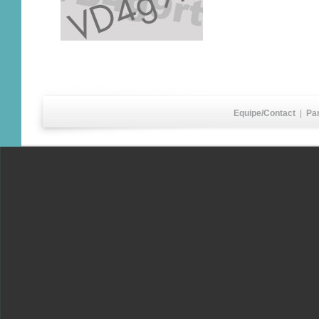
Equipe/Contact
|
Pa