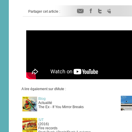
Partager cet article :
A lire également sur dMute :
Blog
Actualité
The Ex - If You Mirror Breaks
S/T
(2016)
Fire records