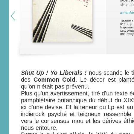
label :
A
style :
In
achat/t
Tracklist :
01/ Stop 
Napoleon'
Low Wint
08/ Prett
Shut Up ! Yo Liberals !
nous scande le t
des
Common Cold
. Le décor est plant
qu'on n'était pas prévenu.
Plus qu'un avertissement, tiré d'un texte é
pamphlétaire britannique du début du XIX° 
ici d'une devise. Et la teneur du Lp est au
indierock psyché et teigneux ressemble 
vers le consensus mou et les dérives éthi
nous entoure.