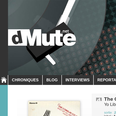
CHRONIQUES
BLOG
INTERVIEWS
REPORT
The 
Yo Lib
sortie :
2