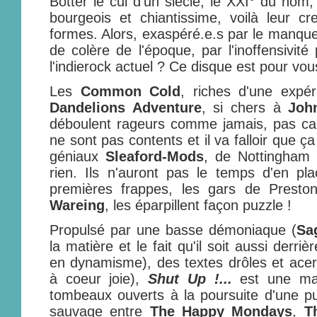
Botter le cul d'un siècle, le XXI° du nom,
bourgeois et chiantissime, voilà leur cr
formes. Alors, exaspéré.e.s par le manque
de colère de l'époque, par l'inoffensivit
l'indierock actuel ? Ce disque est pour vou
Les
Common Cold
, riches d'une expér
Dandelions Adventure
, si chers à
Joh
déboulent rageurs comme jamais, pas cal
ne sont pas contents et il va falloir que 
géniaux
Sleaford-Mods
, de Nottingham e
rien. Ils n'auront pas le temps d'en pl
premières frappes, les gars de Presto
Wareing
, les éparpillent façon puzzle !
Propulsé par une basse démoniaque (
Sa
la matière et le fait qu'il soit aussi derri
en dynamisme), des textes drôles et acer
à coeur joie),
Shut Up !...
est une mac
tombeaux ouverts à la poursuite d'une p
sauvage entre
The Happy Mondays
,
T