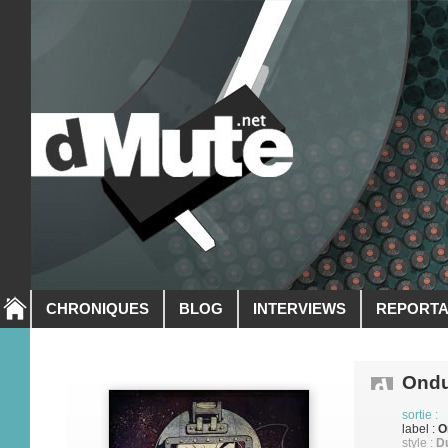
CHRONIQUES
BLOG
INTERVIEWS
REPORT
Ond
sortie :
label :
O
style :
Du