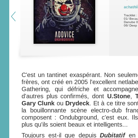
achat/t
Tracklist :
01/ Becaus
Danube 04
06/ Deep 
C'est un tantinet exaspérant. Non seuleme
frères, ont créé en 2005 l'excellent netlab
Gathering, qui défriche et accompagne
d'autres plus confirmés, dont
U.Stone
,
Gary Clunk
ou
Drydeck
. Et à ce titre so
la bouillonnante scène electro-dub fran
composent : Ondubground, c'est eux. Ils
plus qu'ils soient beaux et intelligents...
Toujours est-il que depuis
Dubitatif
en 