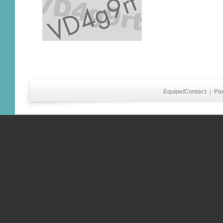
Equipe/Contact
|
Pa