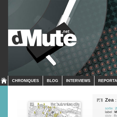
CHRONIQUES
BLOG
INTERVIEWS
REPORT
Zea
:
sortie :
2
label :
M
style :
Ro