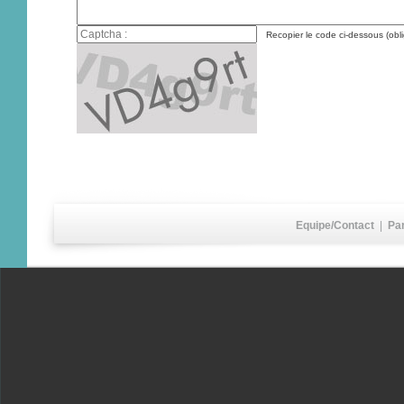
Recopier le code ci-dessous (obli
Equipe/Contact
|
Pa