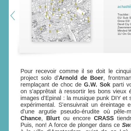
achat/t
Tracklist :
01/ Sub S
Grow 03/ 
Devil Cry
Zwemmend
Minded Me
11/ On Go
Pour recevoir comme il se doit le cin
project solo d'
Arnold de Boer
, frontma
remplaçant de choc de
G.W. Sok
parti v
on s'apprêtait à ressortir les bons vieux 
images d'Epinal : la musique punk DIY et s
expérimental. S'ensuivrait un éreintage 
d'une argutie pseudo-érudite où pêle-
Chance
,
Blurt
ou encore
CRASS
tiendr
Puis, non! A force de plonger dans ce
Sw