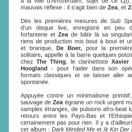
à la ville d'Amsterdam, sujet de ce Lp)
mauvais réflexe : il s'agit bien de
Zea
, et
Z
Dès les premières mesures de
Sub Sp
d'un disque live, enregistré en peu 
forfanterie et
Zea
de bâtir là sa singular
riens de production mis bout à bout et un
et branque,
De Boer,
pour la premièr
solitaire
,
appelle à la barre quelques poto
chez
The Thing
, le clarinettiste
Xavier
Hoogland
- pour l'aider dans son opér
formats classiques et se laisser aller
spontanée.
Appuyée contre un minimalisme primitif,
sauvage de
Zea
égraine un rock urgent ma
samples étranges, de pulsions afro-beat lo
retours entre les Pays-Bas et l'Ethiop
certainement pas pour rien. Il y a d'ailleur
cet album :
Dark Minded Me
et
Ik Kin Der