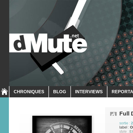
CHRONIQUES
BLOG
INTERVIEWS
REPORT
Full
sortie :
2
label :
O
style :
El