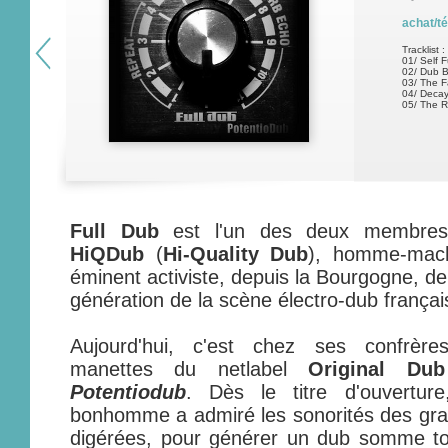
achat/t
Tracklist :
01/ Self F
02/ Dub B
03/ The F
04/ Decay
05/ The 
Full Dub
est l'un des deux membres 
HiQDub
(
Hi-Quality Dub
), homme-mac
éminent activiste, depuis la Bourgogne, de
génération de la scène électro-dub françai
Aujourd'hui, c'est chez ses confrère
manettes du netlabel
Original Dub
Potentiodub
. Dès le titre d'ouvertu
bonhomme a admiré les sonorités des grand
digérées, pour générer un dub somme to