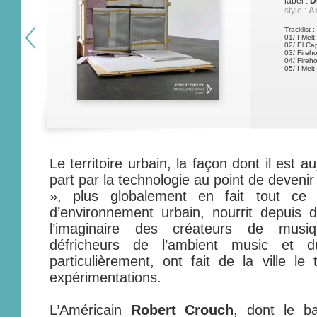
label :
D
style :
Am
Tracklist :
01/ I Melt
02/ El Ca
03/ Fireh
04/ Fireho
05/ I Melt
Le territoire urbain, la façon dont il est a
part par la technologie au point de deveni
», plus globalement en fait tout ce 
d’environnement urbain, nourrit depuis de
l’imaginaire des créateurs de musiq
défricheurs de l’ambient music et du
particulièrement, ont fait de la ville le 
expérimentations.
L’Américain
Robert Crouch
, dont le ba