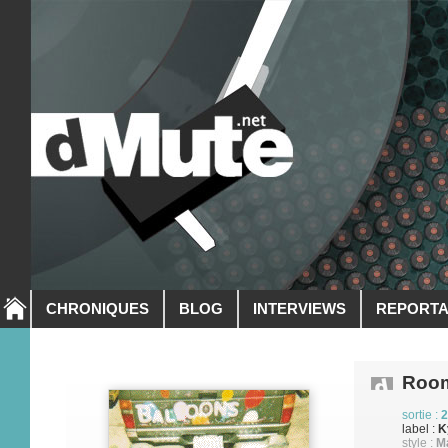
CHRONIQUES
BLOG
INTERVIEWS
REPORT
Roo
sortie :
2
label :
K
style :
M