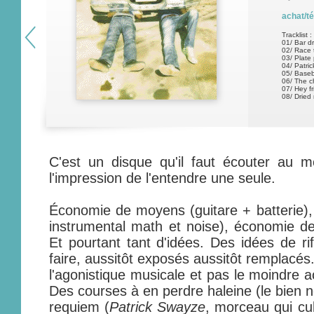
achat/t
Tracklist :
01/ Bar dr
02/ Race 
03/ Plate
04/ Patri
05/ Baseb
06/ The c
07/ Hey fr
08/ Drie
C'est un disque qu'il faut écouter au mo
l'impression de l'entendre une seule.
Économie de moyens (guitare + batterie)
instrumental math et noise), économie d
Et pourtant tant d'idées. Des idées de ri
faire, aussitôt exposés aussitôt remplacés
l'agonistique musicale et pas le moindre a
Des courses à en perdre haleine (le bie
requiem (
Patrick Swayze
, morceau qui cu