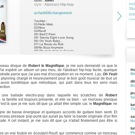
label :
Idwet
roc
style :
Abstract Hip-hop
Sl
achat/téléchargement
po
Cove
Tracklist :
01/Hello Malo
02/Nina
03/Reulf
06/ Bad'Z Pixel
05/ Twenty Eight Love Song
06/ Oh Yeah Baby...
07/ La Route du Rob
08/No Buzz Anymore
09/ Ma main dans ta Gueule
10/ It's So Sad
11/ No Wasting Time
12/ Anges Recyclés
ouveau disque de
Robert le Magnifique
, je me suis demandé ce que le
ma
. J'ai espéré un album un peu mou, de l'abstract hip-hop facile, quelque
Ma
straite parce que j'ai pas mal d'occupation en ce moment. Las,
Oh Yeah
lanning chargé et heureusement pour le bon goût musical de tout un
di
aussi bordélique que mélodique, qui part dans tous les sens mais
Bo
ection.
je
, une ballade electro-pop dans laquelle les scratches de
Robert
Se
 la famille est toujours présente, et elle va bien - un morceau presque
’est là que je me suis dit que ça allait être simple car, le
Magnifique
ne
lu
Th
gne de basse énergique et quelques accords de guitare bien senti. Et
rceau presque pop-punk qui aurait pu faire la bande originale d'un film
sa
te. A cet instant, je me suis dit que ça n'allait finalement pas être si
No
lu
Pe
tre un vrai foutoir en écoutant
Reulf
, qui commence comme un morceau