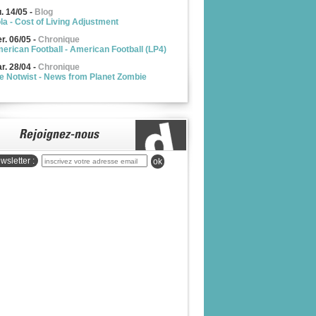
u. 14/05
-
Blog
la - Cost of Living Adjustment
r. 06/05
-
Chronique
erican Football - American Football (LP4)
r. 28/04
-
Chronique
e Notwist - News from Planet Zombie
wsletter :
ok