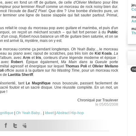
e, avec en fond un riff de guitare, de celle
d'Olivier Mellano
pour être
je
l'ampleur pour terminer
Reulf
comme un morceau de rock noisy bien dur.
Co
encé l'écoute de
Bad'Z Pixel
. Que dire ? Une bombe d'electro pure, un
 terminer une ligne de basse slappée qui fait sauter partout. Primal,
me
Am
s refait le coup du morceau pop avec guitare et marimba, et puis d'un
ma
quoi, on reçoit un méchant scratch – qui fait fort penser à du
Public
Th
et d'un coup, Robert nous balance un riff de guitare bien saturée, et on se
 est arrivé là, mystère, mais on y est.
aque morceau comme ça pendant longtemps.
Oh Yeah Baby...
, le morceau
rceau au piano avec rajout de scratches, pas très loin de
Kid Koala
.
La
l'album, avec
Arm
et
Iris
, conteurs d'une légende moderne et épique :
e avec
Robert
. Épique également,
Ma Main dans ta Gueule
porte
métal agressif et énergique sur lequel
Thomas Poli
et
Olivier Mellano
ne
li
officie aussi à la guitare sur
No Wasting Time
, pour un morceau rock
ix de
Laetitia Sheriff
.
ésorienté, tant
Le Magnifique
nous bouscule, passant facilement de
 sacré foutoir et un sacré disque. Une réussite complète. En un mot, un
que !
Chroniqué par Traulever
le 05/05/2008
gnifique
|
Oh Yeah Baby...
|
Idwet
|
Abstract Hip-hop