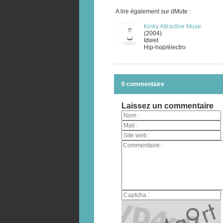
A lire également sur dMute :
Kinky Attractive Muse
(2004)
Idwet
Hip-hop/électro
0 commentaire
Laissez un commentaire