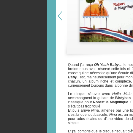
Quand j'ai reçu
Oh Yeah Baby...
, le n
breton nous avait réservé cette fois-ci
chose qui ne nécessite qu'une écoute di
Baby..
est, malheureusement pour mon p
chacun, un album riche et complexe, 
curieusement toujours dans la bonne dir
Le disque s'ouvre avec
Hello Malo
accompagnent la guitare de
Birdyben
–
classique pour
Robert le Magnifique
. C
s’était pas trop foulé.
Et puis arrive
Nina
, amenée par une li
c’est la que tout bascule,
Nina
est un mo
pour ados ricains ou d'une vidéo de ska
simple.
Et j'ai compris que le disque risquait d'ê