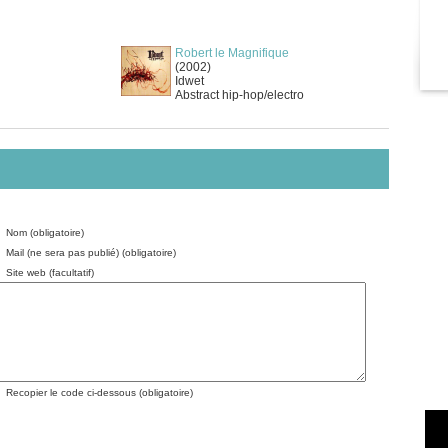
Robert le Magnifique
(2002)
Idwet
Abstract hip-hop/electro
Nom (obligatoire)
Mail (ne sera pas publié) (obligatoire)
Site web (facultatif)
Recopier le code ci-dessous (obligatoire)