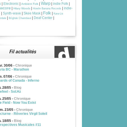
Warp
k
|
Electronic
|
|
|
indie Folk
|
Ambient Folk
owcore
|
|
|
indie-
Hilary Woods
Howlin Banana Records
Folk
p
|
Synth-wave
|
Skee Mask
|
|
Kara-Lis
|
|
Deaf Center
|
rdale
Brìghde Chaimbeul
r. 30/06
-
Chronique
ria BC - Marathon
m. 07/06
-
Chronique
ards of Canada - Inferno
u. 28/05
-
Blog
efeel - Sol.Hz
n. 25/05
-
Chronique
e Field - Now You Exist
m. 23/05
-
Chronique
cturne - Rêveries Virgil Soleil
n. 18/05
-
Blog
rspectives Musicales #11