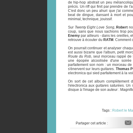
de hip-hop abstrait un peu mélancoliqu
précis. Un riff qui finit par prendre de 
C'est donc un peu ahuri que j'ai comm
beat de dingue, dansant à mort et pour
minimal, technique, jouissif.
Sur
Twenty Eight Love Song
,
Robert
nou
coup, sans que nous sachions trop pour
Enemy
par ailleurs - dans les oreilles, 
retrouve à écouter du
RATM
. Comment on
On pourrait continuer et analyser ch
est aussi bizarre que l'album, petit mo
Route du Rob
, seul morceau rappé de 
une épopée alcoolisée d'une soiré
parfaitement son nom : un morceau de 
s'énervent sur leurs guitares.
Thomas Po
electronica qui sied parfaitement à la vo
On sort de cet album complètement d
l'electronica aux guitares saturées. Un
disque à l'image de son auteur : Magnifi
Tags :
Robert le Ma
Partager cet article :