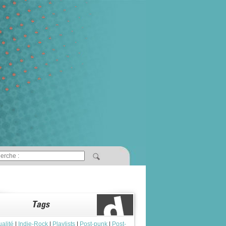
ualité
|
Indie-Rock
|
Playlists
|
Post-punk
|
Post-