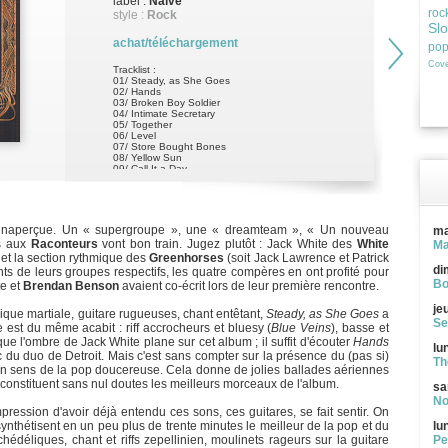
label :
Naïve
roc
style :
Rock
Sl
achat/téléchargement
po
Cove
Tracklist :
01/ Steady, as She Goes
02/ Hands
03/ Broken Boy Soldier
04/ Intimate Secretary
05/ Together
06/ Level
07/ Store Bought Bones
08/ Yellow Sun
09/ Call It a Day
10/ Blue Veins
e inaperçue. Un « supergroupe », une « dreamteam », « Un nouveau
ma
és aux
Raconteurs
vont bon train. Jugez plutôt : Jack White des
White
Ma
et la section rythmique des
Greenhorses
(soit Jack Lawrence et Patrick
di
nts de leurs groupes respectifs, les quatre compères en ont profité pour
Bo
te et
Brendan Benson
avaient co-écrit lors de leur première rencontre.
je
ique martiale, guitare rugueuses, chant entêtant,
Steady, as She Goes
a
Se
 est du même acabit : riff accrocheurs et bluesy (
Blue Veins
), basse et
que l'ombre de Jack White plane sur cet album ; il suffit d'écouter
Hands
lu
c du duo de Detroit. Mais c'est sans compter sur la présence du (pas si)
Th
son sens de la pop doucereuse. Cela donne de jolies ballades aériennes
i constituent sans nul doutes les meilleurs morceaux de l'album.
sa
No
ression d'avoir déjà entendu ces sons, ces guitares, se fait sentir. On
ynthétisent en un peu plus de trente minutes le meilleur de la pop et du
lu
hédéliques, chant et riffs zepellinien, moulinets rageurs sur la guitare
Pe