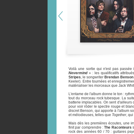
Voilà une sortie qui n'est pas passé
Nevermind
» : les qualificatifs attribu
Stripes
, le songwriter
Brendan Benson
Keeler). Entre tournées et enregistreme
matérialiser les morceaux que Jack Whi
L'entame de l'album donne le ton : rythm
tout du morceau rock tubesque. La suite
batterie implacables. On sent d'ailleurs 
pour voir rôder le spectre rouge et blan
discret Benson, qui apporte à l'album 
et mélodieuses, telles que
Together
, qu
Mais dès les premières écoutes, une imp
finit par comprendre :
The Raconteurs
s
rock des années 60 / 70 : guitares psyc