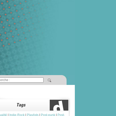
ualité
|
Indie-Rock
|
Playlists
|
Post-punk
|
Post-