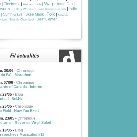
Warp
k
|
Electronic
|
|
|
indie Folk
|
Ambient Folk
owcore
|
|
|
indie-
Hilary Woods
Howlin Banana Records
Folk
p
|
Synth-wave
|
Skee Mask
|
|
Kara-Lis
|
|
Deaf Center
|
rdale
Brìghde Chaimbeul
r. 30/06
-
Chronique
ria BC - Marathon
m. 07/06
-
Chronique
ards of Canada - Inferno
u. 28/05
-
Blog
efeel - Sol.Hz
n. 25/05
-
Chronique
e Field - Now You Exist
m. 23/05
-
Chronique
cturne - Rêveries Virgil Soleil
n. 18/05
-
Blog
rspectives Musicales #11