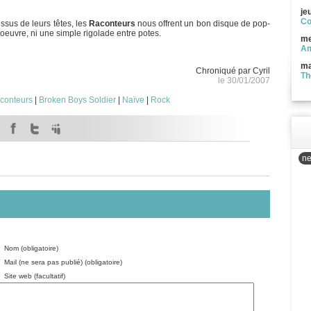
je
Co
ssus de leurs têtes, les
Raconteurs
nous offrent un bon disque de pop-
'oeuvre, ni une simple rigolade entre potes.
me
Am
ma
Chroniqué par Cyril
Th
le 30/01/2007
conteurs
|
Broken Boys Soldier
|
Naïve
|
Rock
ne
Nom (obligatoire)
Mail (ne sera pas publié) (obligatoire)
Site web (facultatif)