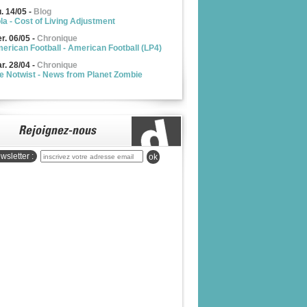
u. 14/05
-
Blog
la - Cost of Living Adjustment
r. 06/05
-
Chronique
erican Football - American Football (LP4)
r. 28/04
-
Chronique
e Notwist - News from Planet Zombie
wsletter :
ok