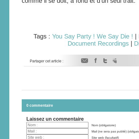
comme il se doit, à fond et d’un seul trait.
Tags :
You Say Party ! We Say Die !
|
Document Recordings
|
D
Partager cet article :
0 commentaire
Laissez un commentaire
Nom (obligatoire)
Mail (ne sera pas publié) (obligato
Site web (facultatif)