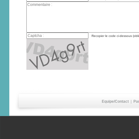
Recopier le code ci-dessous (obli
Equipe/Contact
|
Pa