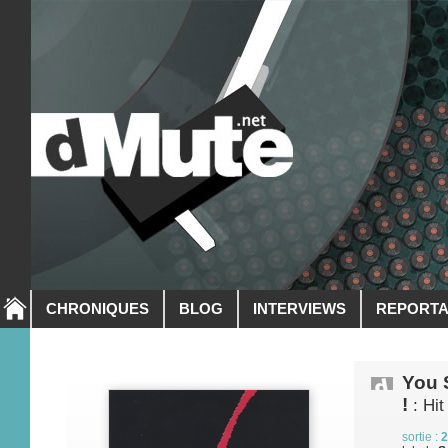
CHRONIQUES
BLOG
INTERVIEWS
REPORT
You 
!
: Hit
sortie :
2