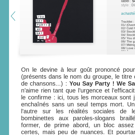
label :
S
style :
D
achat/t
Tracklist :
01/ (Overt
02/ Cold 
03/ Stock
04/ Stock
05/ You di
06/ The g
07/ Midni
08/ Love 
09/ Ja
On le devine à leur goût prononcé pour 
(présents dans le nom du groupe, le titre d
de chansons...) :
You Say Party ! We Sa
n’aime rien tant que l’urgence et l’efficac
le confirme : ici, tous les morceaux sont 
enchaînés sans un seul temps mort. Un o
l’autre sur les réalités sociales de
bombinettes aux paroles-slogans brail
former, de prime abord, un bloc assez
certes, mais peu de nuances. Et pourtan