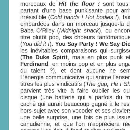
morceaux de
Hit the floor !
sont tous 
partant d’une base punkisante pour arr
irrésistible (
Cold hands ! Hot bodies !
), fa
embardées dans un morceau jusque-là do
Baba O’Riley (
Midnight shack
), ou encor
titre plutôt pop, des choeurs fantômatiqu
(
You did it !
).
You Say Party ! We Say Die
les inévitables comparaisons qui surgiss
(
The Duke Spirit
, mais en plus punk 
Ferdinand
, en moins pop et en plus eng
du talent ?), et dont aucune ne semb
L’énergie communicative qui anime l’ensemb
titres les plus vindicatifs (
The gap, He ! Sh
parvient très vite à faire oublier les q
disque (une batterie qui a parfois du 
caché qui aurait beaucoup gagné à le rest
hors-sujet avec son vocoder et ses claviers
une belle surprise, une fois de plus issu
canadienne, et que l’on n’appréciera rée